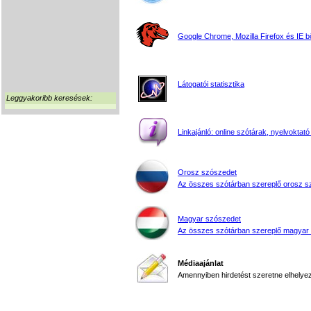
Google Chrome, Mozilla Firefox és IE 
Látogatói statisztika
Leggyakoribb keresések:
Linkajánló: online szótárak, nyelvoktató
Orosz szószedet
Az összes szótárban szereplő orosz s
Magyar szószedet
Az összes szótárban szereplő magyar
Médiaajánlat
Amennyiben hirdetést szeretne elhelyezn