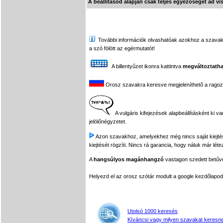
A beállításod alapján csak teljes egyezőséget ad vi
További információk olvashatóak azokhoz a szavakhoz,
a szó fölött az egérmutatót!
A billentyűzet ikonra kattintva
megváltoztatha
Orosz szavakra keresve megjeleníthető a ragozási
A vulgáris kifejezések alapbeállításként ki v
jelölőnégyzetet.
Azon szavakhoz, amelyekhez még nincs saját kiejtés f
kiejtését rögzíti. Nincs rá garancia, hogy náluk már léte
A
hangsúlyos magánhangzó
vastagon szedett betűvel
Helyezd el az orosz szótár modult a google kezdőla
Utolsó 1000 keresés
Kíváncsi vagy milyen szavakat keresne