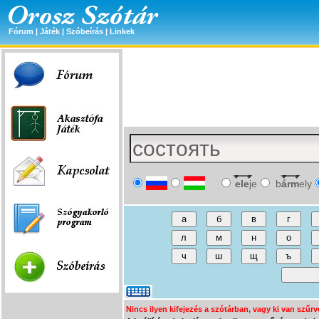
Fórum
|
Játék
|
Szóbeírás
|
Linkek
ele
je
b
árm
ely
Nincs ilyen kifejezés a szótárban, vagy ki van szűrv