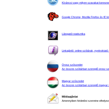
Kíváncsi vagy milyen szavakat keresne
Google Chrome, Mozilla Firefox és IE 
Látogatói statisztika
Linkajánló: online szótárak, nyelvoktató 
Orosz szószedet
Az összes szótárban szereplő orosz s
Magyar szószedet
Az összes szótárban szereplő magyar 
Médiaajánlat
Amennyiben hirdetést szeretne elhelyezn