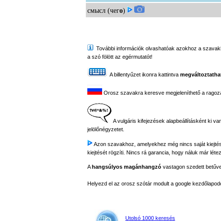
смысл (чег
о
)
További információk olvashatóak azokhoz a szavakhoz,
a szó fölött az egérmutatót!
A billentyűzet ikonra kattintva
megváltoztathat
Orosz szavakra keresve megjeleníthető a ragozási
A vulgáris kifejezések alapbeállításként ki va
jelölőnégyzetet.
Azon szavakhoz, amelyekhez még nincs saját kiejtés fe
kiejtését rögzíti. Nincs rá garancia, hogy náluk már létez
A
hangsúlyos magánhangzó
vastagon szedett betűvel 
Helyezd el az orosz szótár modult a google kezdőla
Utolsó 1000 keresés