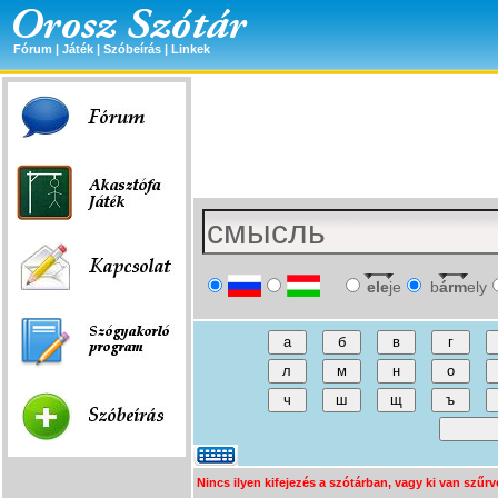
Fórum
|
Játék
|
Szóbeírás
|
Linkek
ele
je
b
árm
ely
Nincs ilyen kifejezés a szótárban, vagy ki van szűrv