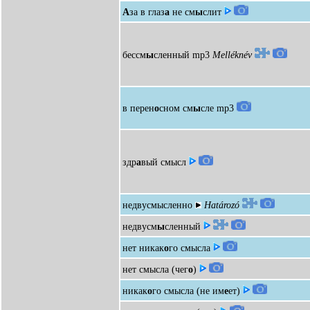
А
за в глаз
а
не см
ы
слит
бессм
ы
сленный
mp3
Melléknév
в перен
о
сном см
ы
сле
mp3
здр
а
вый смысл
недвусмысленно
Határozó
недвусм
ы
сленный
нет никак
о
го смысла
нет смысла (чег
о
)
никак
о
го смысла (не им
е
ет)