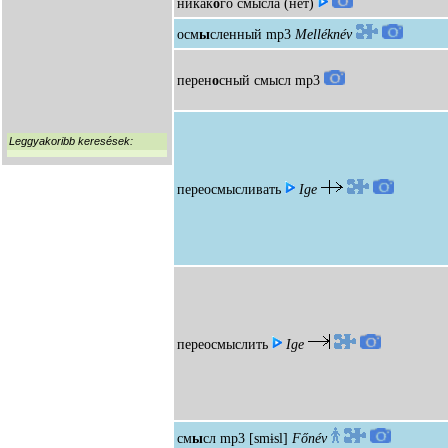
никак
о
го смысла (нет)
осм
ы
сленный
mp3
Melléknév
перен
о
сный смысл
mp3
Leggyakoribb keresések:
переосмысливать
Ige
переосмыслить
Ige
см
ы
сл
mp3
[smɨsl]
Főnév