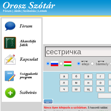
Fórum
|
Játék
|
Szóbeírás
|
Linkek
ele
je
b
árm
ely
Nincs ilyen kifejezés a szótárban.
5 hasonló találat: