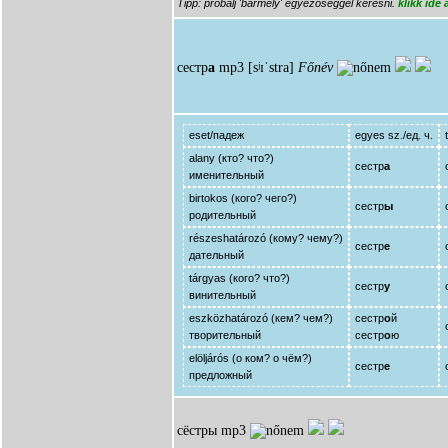
Tipp: próbálj 'bármely' egyezőséggel keresni.
klikk ide
сестр
а
mp3
[sʲɪˈstra]
Főnév
eset/падеж
egyes sz./ед. ч.
alany (кто? что?)
сестр
а
именительный
birtokos (кого? чего?)
сестр
ы
родительный
részeshatározó (кому? чему?)
сестр
е
дательный
tárgyas (кого? что?)
сестр
у
винительный
eszközhatározó (кем? чем?)
сестр
о
й
творительный
сестр
о
ю
elöljárós (о ком? о чём?)
сестр
е
предложный
сёстры
mp3