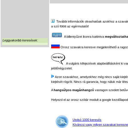
További információk olvashatóak azokhoz a szavakhoz,
a szó fölött az egérmutatót!
A billentyűzet ikonra kattintva
megváltoztatha
Leggyakoribb keresések:
Orosz szavakra keresve megjeleníthető a ragozási
A vulgáris kifejezések alapbeállításként ki v
jelölőnégyzetet.
Azon szavakhoz, amelyekhez még nincs saját kiejtés f
kiejtését rögzíti. Nincs rá garancia, hogy náluk már léte
A
hangsúlyos magánhangzó
vastagon szedett betűvel
Helyezd el az orosz szótár modult a google kezdőla
Utolsó 1000 keresés
Kíváncsi vagy milyen szavakat keresne