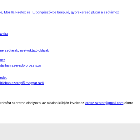
, Mozilla Firefox és IE böngészőkbe beépülő, gyorskereső plugin a szótárhoz
sztika
line szótárak, nyelvoktató oldalak
det
tárban szereplő orosz szó
edet
tárban szereplő magyar szó
detést szeretne elhelyezni az oldalon küldjön levelet az
orosz.szotar@gmail.com
címre