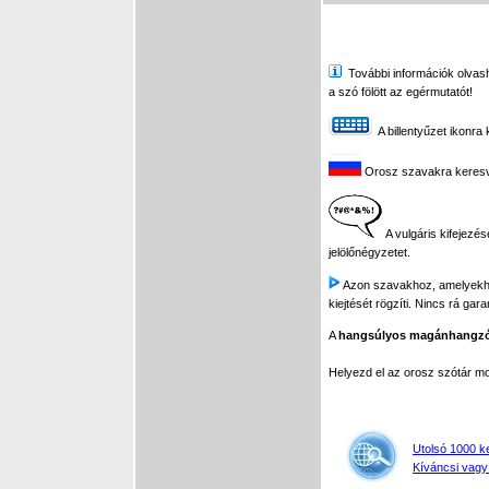
További információk olvasha
a szó fölött az egérmutatót!
A billentyűzet ikonra 
Orosz szavakra keresve 
A vulgáris kifejezés
jelölőnégyzetet.
Azon szavakhoz, amelyekhez 
kiejtését rögzíti. Nincs rá gar
A
hangsúlyos magánhangz
Helyezd el az orosz szótár 
Utolsó 1000 k
Kíváncsi vagy