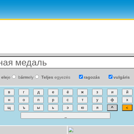
ele
je
b
árm
ely
Teljes
egyezés
ragozás
vulgáris