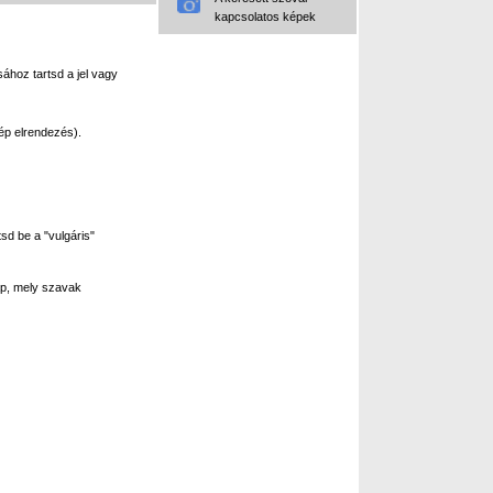
kapcsolatos képek
ához tartsd a jel vagy
ép elrendezés).
sd be a "vulgáris"
p, mely szavak