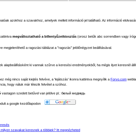
tóak azokhoz a szavakhoz, amelyek mellett információ jel található. Az információ elolvasás
kattintva
megváltoztatható a billentyűzetkiosztás
(orosz betűk abc sorrendben vagy íróg
megjeleníthető a ragozási táblázat a "ragozás" jelölőnégyzet beállításával.
ek alapbeállításként ki vannak szűrve a keresési eredményekből, ha mégis ilyet keresnél állít
még nincs saját kiejtés felvéve, a 'lejátszás' ikonra kattintva megnyílik a
Forvo.com
webla
ancia, hogy náluk már létezik felvétel a szóhoz.
ó
vastagon szedett betűvel van jelölve pl.: б
е
лый медв
е
дь
modult a google kezdőlapodon
eresés
 milyen szavakat keresnek a többiek? Itt megnézheted