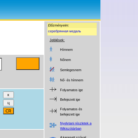
Előzményeim:
серебрянная медаль
Jelölések:
Hímnem
Nőnem
Semlegesnem
Nő- és hímnem
Folyamatos ige
Befejezett ige
Folyamatos és
befejezett ige
Nyelvtani részletek a
Wikiszótárban
A keresett szóval