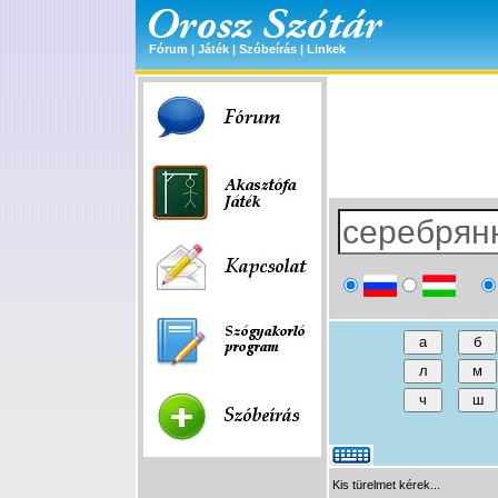
Fórum
|
Játék
|
Szóbeírás
|
Linkek
Kis türelmet kérek...