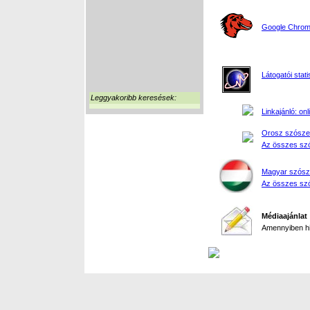
Google Chrome
Látogatói stati
Leggyakoribb keresések:
Linkajánló: on
Orosz szósze
Az összes szó
Magyar szósz
Az összes szó
Médiaajánlat
Amennyiben hir