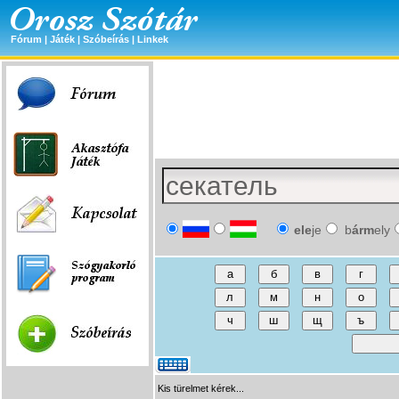
Fórum
|
Játék
|
Szóbeírás
|
Linkek
ele
je
b
árm
ely
Kis türelmet kérek...