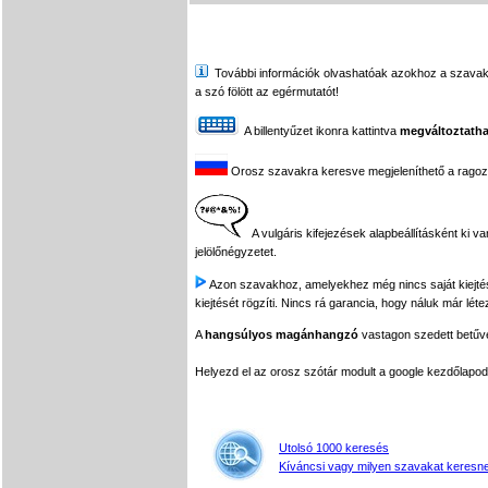
További információk olvashatóak azokhoz a szavakhoz,
a szó fölött az egérmutatót!
A billentyűzet ikonra kattintva
megváltoztatha
Orosz szavakra keresve megjeleníthető a ragozási
A vulgáris kifejezések alapbeállításként ki v
jelölőnégyzetet.
Azon szavakhoz, amelyekhez még nincs saját kiejtés f
kiejtését rögzíti. Nincs rá garancia, hogy náluk már léte
A
hangsúlyos magánhangzó
vastagon szedett betűvel
Helyezd el az orosz szótár modult a google kezdőla
Utolsó 1000 keresés
Kíváncsi vagy milyen szavakat keresne