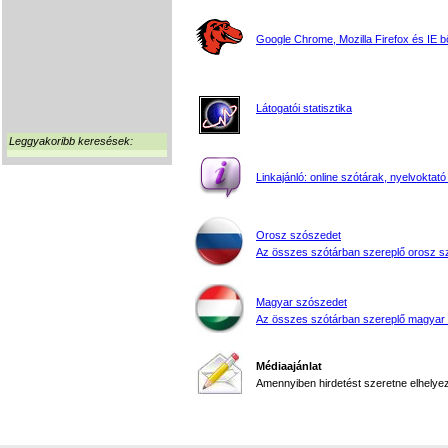
Google Chrome, Mozilla Firefox és IE 
Látogatói statisztika
Leggyakoribb keresések:
Linkajánló: online szótárak, nyelvoktató
Orosz szószedet
Az összes szótárban szereplő orosz s
Magyar szószedet
Az összes szótárban szereplő magyar
Médiaajánlat
Amennyiben hirdetést szeretne elhelyezn