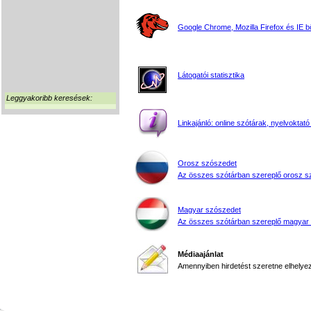
Google Chrome, Mozilla Firefox és IE 
Látogatói statisztika
Leggyakoribb keresések:
Linkajánló: online szótárak, nyelvoktató
Orosz szószedet
Az összes szótárban szereplő orosz s
Magyar szószedet
Az összes szótárban szereplő magyar
Médiaajánlat
Amennyiben hirdetést szeretne elhelyezn