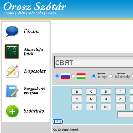
Fórum
|
Játék
|
Szóbeírás
|
Linkek
ele
je
b
árm
ely
Kis türelmet kérek...