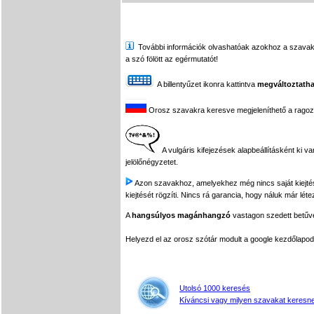
További információk olvashatóak azokhoz a szavakhoz,
a szó fölött az egérmutatót!
A billentyűzet ikonra kattintva
megváltoztatha
Orosz szavakra keresve megjeleníthető a ragozási
A vulgáris kifejezések alapbeállításként ki v
jelölőnégyzetet.
Azon szavakhoz, amelyekhez még nincs saját kiejtés f
kiejtését rögzíti. Nincs rá garancia, hogy náluk már léte
A
hangsúlyos magánhangzó
vastagon szedett betűvel
Helyezd el az orosz szótár modult a google kezdőla
Utolsó 1000 keresés
Kíváncsi vagy milyen szavakat keresne