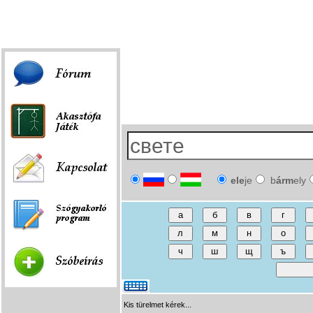
Fórum
|
Játék
|
Szóbeírás
|
Linkek
ele
je
b
árm
ely
Kis türelmet kérek...