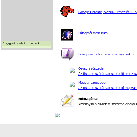
Google Chrome, Mozilla Firefox és IE 
Látogatói statisztika
Leggyakoribb keresések:
Linkajánló: online szótárak, nyelvoktató
Orosz szószedet
Az összes szótárban szereplő orosz s
Magyar szószedet
Az összes szótárban szereplő magyar
Médiaajánlat
Amennyiben hirdetést szeretne elhelyezn