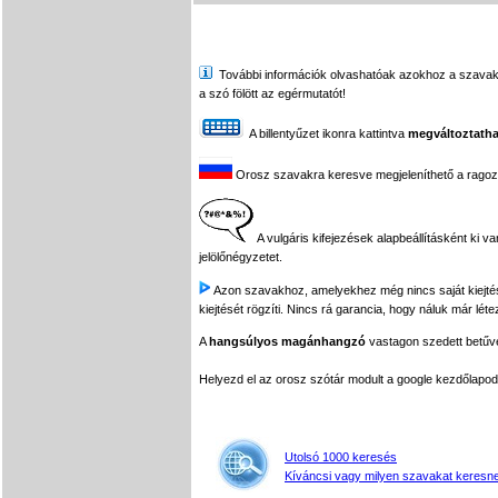
További információk olvashatóak azokhoz a szavakhoz,
a szó fölött az egérmutatót!
A billentyűzet ikonra kattintva
megváltoztatha
Orosz szavakra keresve megjeleníthető a ragozási
A vulgáris kifejezések alapbeállításként ki v
jelölőnégyzetet.
Azon szavakhoz, amelyekhez még nincs saját kiejtés f
kiejtését rögzíti. Nincs rá garancia, hogy náluk már léte
A
hangsúlyos magánhangzó
vastagon szedett betűvel
Helyezd el az orosz szótár modult a google kezdőla
Utolsó 1000 keresés
Kíváncsi vagy milyen szavakat keresne