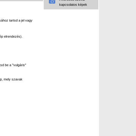
kapcsolatos képek
ához tartsd a jel vagy
ép elrendezés).
sd be a "vulgáris"
p, mely szavak