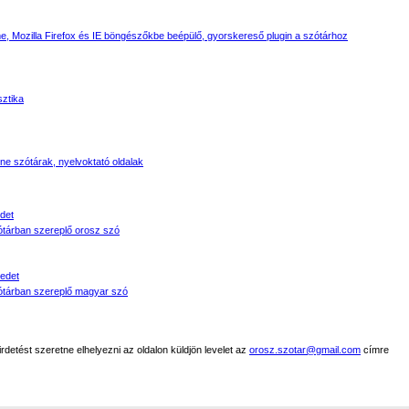
, Mozilla Firefox és IE böngészőkbe beépülő, gyorskereső plugin a szótárhoz
sztika
line szótárak, nyelvoktató oldalak
det
tárban szereplő orosz szó
edet
tárban szereplő magyar szó
detést szeretne elhelyezni az oldalon küldjön levelet az
orosz.szotar@gmail.com
címre