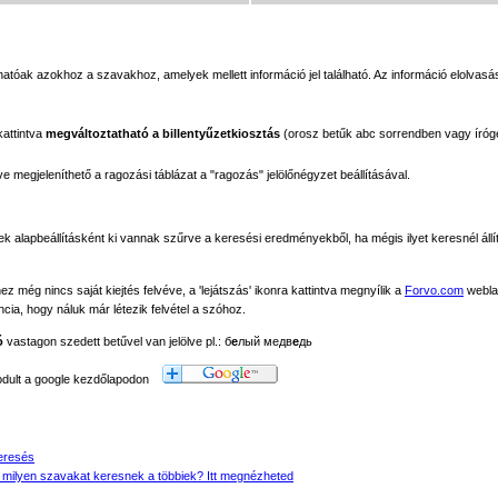
tóak azokhoz a szavakhoz, amelyek mellett információ jel található. Az információ elolvasás
kattintva
megváltoztatható a billentyűzetkiosztás
(orosz betűk abc sorrendben vagy íróg
megjeleníthető a ragozási táblázat a "ragozás" jelölőnégyzet beállításával.
ek alapbeállításként ki vannak szűrve a keresési eredményekből, ha mégis ilyet keresnél állít
még nincs saját kiejtés felvéve, a 'lejátszás' ikonra kattintva megnyílik a
Forvo.com
webla
ancia, hogy náluk már létezik felvétel a szóhoz.
ó
vastagon szedett betűvel van jelölve pl.: б
е
лый медв
е
дь
modult a google kezdőlapodon
eresés
 milyen szavakat keresnek a többiek? Itt megnézheted