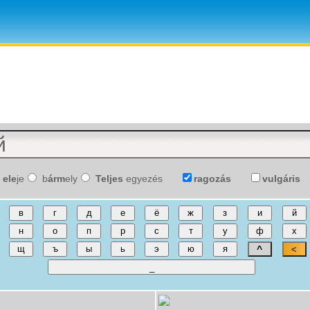
ele
je
b
árm
ely
Teljes
egyezés
ragozás
vulgáris