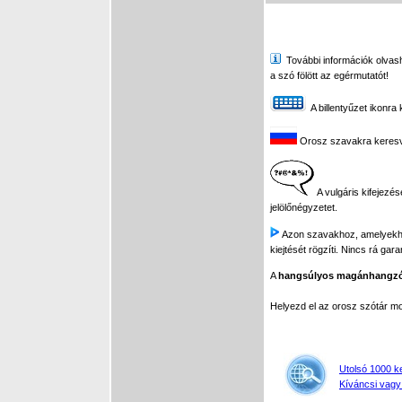
További információk olvasha
a szó fölött az egérmutatót!
A billentyűzet ikonra 
Orosz szavakra keresve 
A vulgáris kifejezés
jelölőnégyzetet.
Azon szavakhoz, amelyekhez 
kiejtését rögzíti. Nincs rá gar
A
hangsúlyos magánhangz
Helyezd el az orosz szótár 
Utolsó 1000 k
Kíváncsi vagy