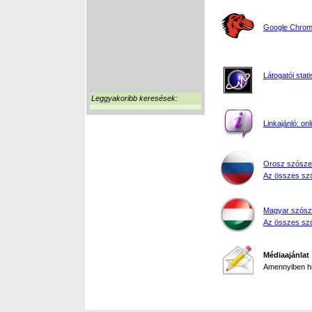
Google Chrome
Látogatói stati
Leggyakoribb keresések:
Linkajánló: on
Orosz szósze
Az összes szó
Magyar szósz
Az összes szó
Médiaajánlat
Amennyiben hir