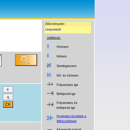
Előzményeim:
сварливий
Jelölések:
Hímnem
Nőnem
Semlegesnem
Nő- és hímnem
Folyamatos ige
Befejezett ige
Folyamatos és
befejezett ige
Nyelvtani részletek a
Wikiszótárban
A keresett szóval