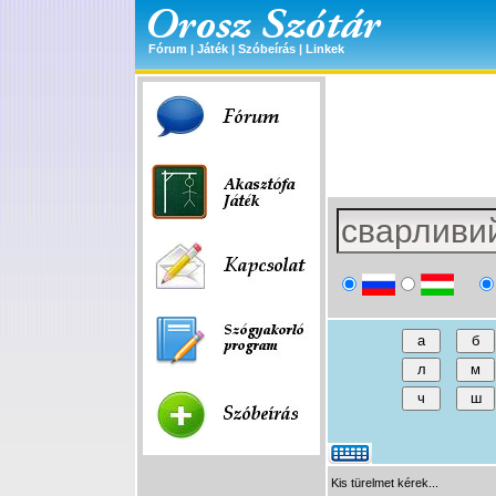
Fórum
|
Játék
|
Szóbeírás
|
Linkek
Kis türelmet kérek...