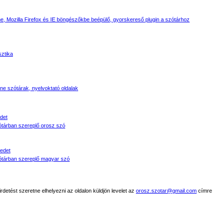
, Mozilla Firefox és IE böngészőkbe beépülő, gyorskereső plugin a szótárhoz
sztika
line szótárak, nyelvoktató oldalak
det
tárban szereplő orosz szó
edet
tárban szereplő magyar szó
detést szeretne elhelyezni az oldalon küldjön levelet az
orosz.szotar@gmail.com
címre