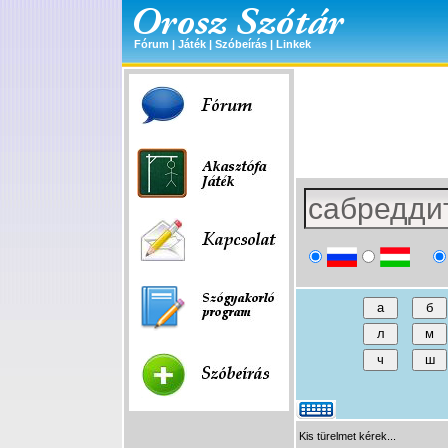
Fórum
|
Játék
|
Szóbeírás
|
Linkek
Kis türelmet kérek...