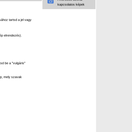
kapcsolatos képek
ához tartsd a jel vagy
ép elrendezés).
sd be a "vulgáris"
p, mely szavak