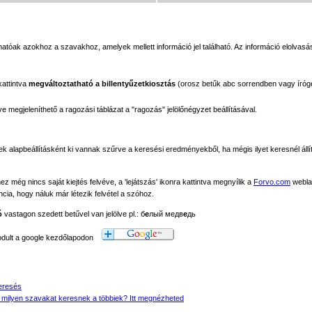
tóak azokhoz a szavakhoz, amelyek mellett információ jel található. Az információ elolvasás
kattintva
megváltoztatható a billentyűzetkiosztás
(orosz betűk abc sorrendben vagy íróg
megjeleníthető a ragozási táblázat a "ragozás" jelölőnégyzet beállításával.
ek alapbeállításként ki vannak szűrve a keresési eredményekből, ha mégis ilyet keresnél állít
még nincs saját kiejtés felvéve, a 'lejátszás' ikonra kattintva megnyílik a
Forvo.com
webla
ancia, hogy náluk már létezik felvétel a szóhoz.
ó
vastagon szedett betűvel van jelölve pl.: б
е
лый медв
е
дь
modult a google kezdőlapodon
eresés
 milyen szavakat keresnek a többiek? Itt megnézheted