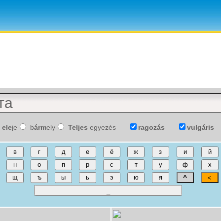
ele
je
b
árm
ely
Teljes
egyezés
ragozás
vulgáris