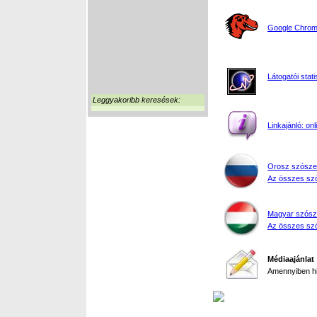
Google Chrome
Látogatói stati
Leggyakoribb keresések:
Linkajánló: on
Orosz szósze
Az összes szó
Magyar szósz
Az összes szó
Médiaajánlat
Amennyiben hir