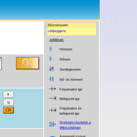
Előzményeim:
сабреддита
Jelölések:
Hímnem
Nőnem
Semlegesnem
Nő- és hímnem
Folyamatos ige
Befejezett ige
Folyamatos és
befejezett ige
Nyelvtani részletek a
Wikiszótárban
A keresett szóval