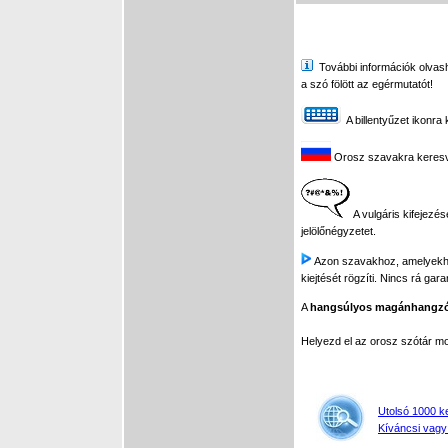
További információk olvasha
a szó fölött az egérmutatót!
A billentyűzet ikonra 
Orosz szavakra keresve 
A vulgáris kifejezés
jelölőnégyzetet.
Azon szavakhoz, amelyekhez 
kiejtését rögzíti. Nincs rá gar
A
hangsúlyos magánhangz
Helyezd el az orosz szótár 
Utolsó 1000 k
Kíváncsi vagy