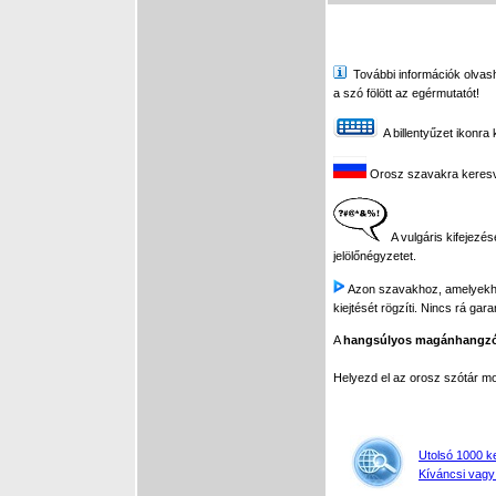
További információk olvasha
a szó fölött az egérmutatót!
A billentyűzet ikonra 
Orosz szavakra keresve 
A vulgáris kifejezés
jelölőnégyzetet.
Azon szavakhoz, amelyekhez 
kiejtését rögzíti. Nincs rá gar
A
hangsúlyos magánhangz
Helyezd el az orosz szótár 
Utolsó 1000 k
Kíváncsi vagy