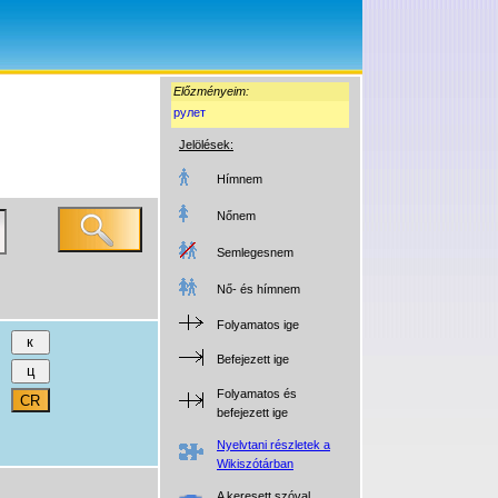
Előzményeim:
рулет
Jelölések:
Hímnem
Nőnem
Semlegesnem
Nő- és hímnem
Folyamatos ige
Befejezett ige
Folyamatos és
befejezett ige
Nyelvtani részletek a
Wikiszótárban
A keresett szóval