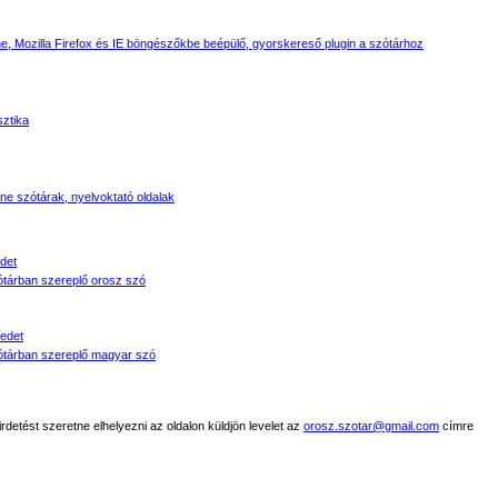
, Mozilla Firefox és IE böngészőkbe beépülő, gyorskereső plugin a szótárhoz
sztika
line szótárak, nyelvoktató oldalak
det
tárban szereplő orosz szó
edet
tárban szereplő magyar szó
detést szeretne elhelyezni az oldalon küldjön levelet az
orosz.szotar@gmail.com
címre