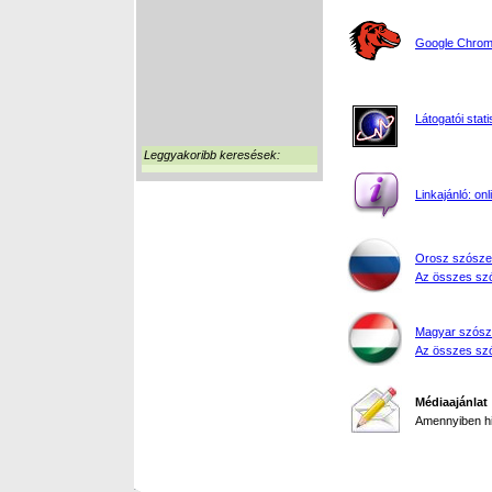
Google Chrome
Látogatói stati
Leggyakoribb keresések:
Linkajánló: on
Orosz szósze
Az összes szó
Magyar szósz
Az összes szó
Médiaajánlat
Amennyiben hir