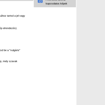
kapcsolatos képek
ához tartsd a jel vagy
ép elrendezés).
sd be a "vulgáris"
p, mely szavak