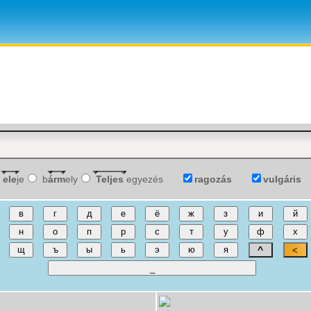
ele
je
b
árm
ely
Teljes
egyezés
ragozás
vulgáris