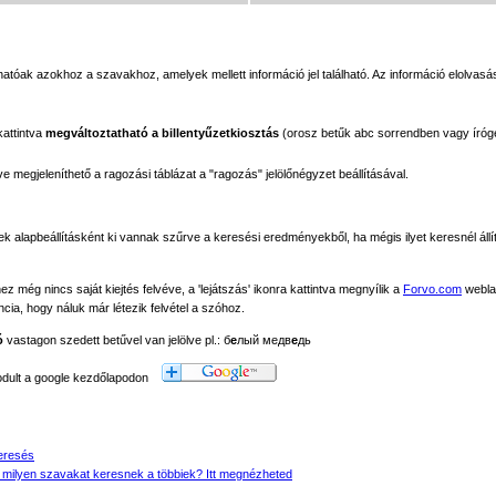
tóak azokhoz a szavakhoz, amelyek mellett információ jel található. Az információ elolvasás
kattintva
megváltoztatható a billentyűzetkiosztás
(orosz betűk abc sorrendben vagy íróg
megjeleníthető a ragozási táblázat a "ragozás" jelölőnégyzet beállításával.
ek alapbeállításként ki vannak szűrve a keresési eredményekből, ha mégis ilyet keresnél állít
még nincs saját kiejtés felvéve, a 'lejátszás' ikonra kattintva megnyílik a
Forvo.com
webla
ancia, hogy náluk már létezik felvétel a szóhoz.
ó
vastagon szedett betűvel van jelölve pl.: б
е
лый медв
е
дь
modult a google kezdőlapodon
eresés
 milyen szavakat keresnek a többiek? Itt megnézheted