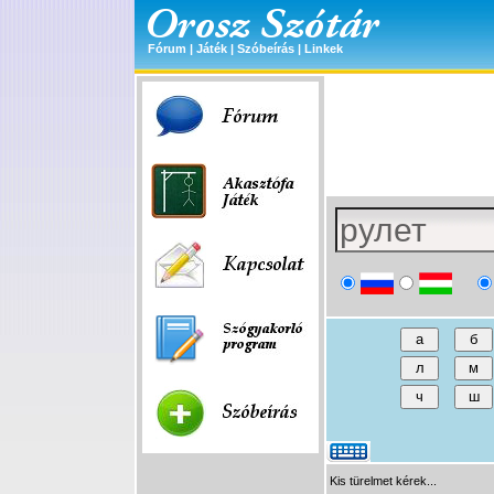
Fórum
|
Játék
|
Szóbeírás
|
Linkek
Kis türelmet kérek...