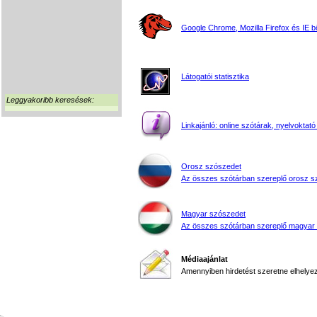
Google Chrome, Mozilla Firefox és IE 
Látogatói statisztika
Leggyakoribb keresések:
Linkajánló: online szótárak, nyelvoktató
Orosz szószedet
Az összes szótárban szereplő orosz s
Magyar szószedet
Az összes szótárban szereplő magyar
Médiaajánlat
Amennyiben hirdetést szeretne elhelyezn