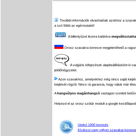
További információk olvashatóak azokhoz a szavakhoz,
a szó fölött az egérmutatót!
A billentyűzet ikonra kattintva
megváltoztatha
Orosz szavakra keresve megjeleníthető a ragozási
A vulgáris kifejezések alapbeállításként ki v
jelölőnégyzetet.
Azon szavakhoz, amelyekhez még nincs saját kiejtés f
kiejtését rögzíti. Nincs rá garancia, hogy náluk már léte
A
hangsúlyos magánhangzó
vastagon szedett betűvel
Helyezd el az orosz szótár modult a google kezdőla
Utolsó 1000 keresés
Kíváncsi vagy milyen szavakat keresne