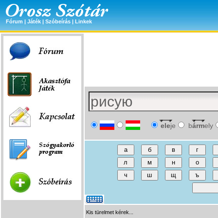
Fórum
|
Játék
|
Szóbeírás
|
Linkek
ele
je
b
árm
ely
Kis türelmet kérek...