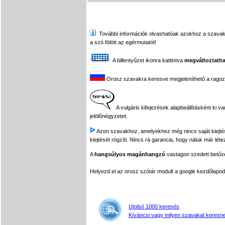
További információk olvashatóak azokhoz a szavakhoz,
a szó fölött az egérmutatót!
A billentyűzet ikonra kattintva
megváltoztatha
Orosz szavakra keresve megjeleníthető a ragozási
A vulgáris kifejezések alapbeállításként ki v
jelölőnégyzetet.
Azon szavakhoz, amelyekhez még nincs saját kiejtés f
kiejtését rögzíti. Nincs rá garancia, hogy náluk már léte
A
hangsúlyos magánhangzó
vastagon szedett betűvel
Helyezd el az orosz szótár modult a google kezdőla
Utolsó 1000 keresés
Kíváncsi vagy milyen szavakat keresne