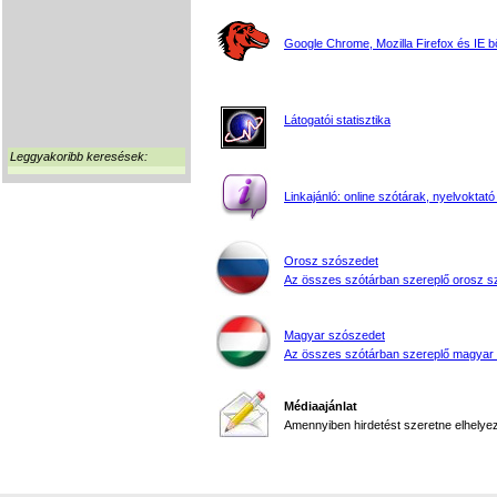
Google Chrome, Mozilla Firefox és IE 
Látogatói statisztika
Leggyakoribb keresések:
Linkajánló: online szótárak, nyelvoktató
Orosz szószedet
Az összes szótárban szereplő orosz s
Magyar szószedet
Az összes szótárban szereplő magyar
Médiaajánlat
Amennyiben hirdetést szeretne elhelyezn