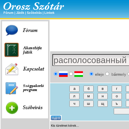
Fórum
|
Játék
|
Szóbeírás
|
Linkek
ele
je
b
árm
ely
Kis türelmet kérek...