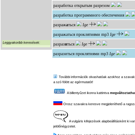
разработка открытым разрезом
разработка программного обеспечения
разраж
а
ться
Ige
разражаться проклятиями
mp3
Ige
Leggyakoribb keresések:
разраз
и
ться
Ige
разразиться проклятиями
mp3
Ige
További információk olvashatóak azokhoz a szavakhoz,
a szó fölött az egérmutatót!
A billentyűzet ikonra kattintva
megváltoztathat
Orosz szavakra keresve megjeleníthető a ragozási
A vulgáris kifejezések alapbeállításként ki va
jelölőnégyzetet.