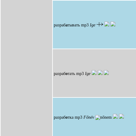
разраб
а
тывать
mp3
Ige
разраб
о
тать
mp3
Ige
разраб
о
тка
mp3
Főnév