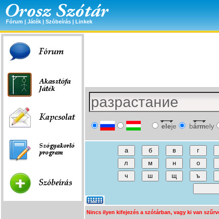
Fórum
|
Játék
|
Szóbeírás
|
Linkek
ele
je
b
árm
ely
Nincs ilyen kifejezés a szótárban, vagy ki van szűrv