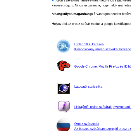
Azon szavakhoz, amelyekhez még nincs saját kiejtés fe
kiejtését rögzíti. Nincs rá garancia, hogy náluk már létez
A
hangsúlyos magánhangzó
vastagon szedett betűvel 
Helyezd el az orosz szótár modult a google kezdőla
Utolsó 1000 keresés
Kíváncsi vagy milyen szavakat keresne
Google Chrome, Mozilla Firefox és IE 
Látogatói statisztika
Linkajánló: online szótárak, nyelvoktató 
Orosz szószedet
Az összes szótárban szereplő orosz s