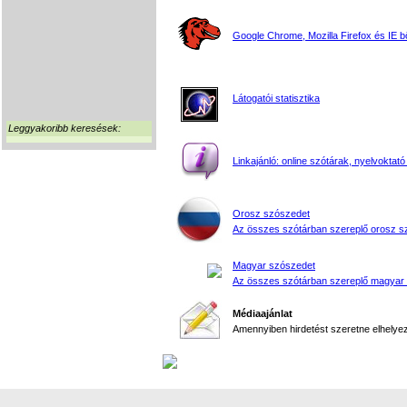
Google Chrome, Mozilla Firefox és IE 
Látogatói statisztika
Leggyakoribb keresések:
Linkajánló: online szótárak, nyelvoktató
Orosz szószedet
Az összes szótárban szereplő orosz s
Magyar szószedet
Az összes szótárban szereplő magyar
Médiaajánlat
Amennyiben hirdetést szeretne elhelyezn