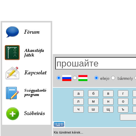
Fórum
|
Játék
|
Szóbeírás
|
Linkek
ele
je
b
árm
ely
Kis türelmet kérek...