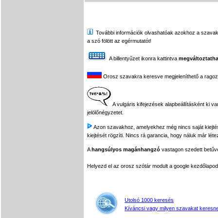
További információk olvashatóak azokhoz a szavakhoz,
a szó fölött az egérmutatót!
A billentyűzet ikonra kattintva
megváltoztatha
Orosz szavakra keresve megjeleníthető a ragozási
A vulgáris kifejezések alapbeállításként ki v
jelölőnégyzetet.
Azon szavakhoz, amelyekhez még nincs saját kiejtés f
kiejtését rögzíti. Nincs rá garancia, hogy náluk már léte
A
hangsúlyos magánhangzó
vastagon szedett betűvel
Helyezd el az orosz szótár modult a google kezdőla
Utolsó 1000 keresés
Kíváncsi vagy milyen szavakat keresne