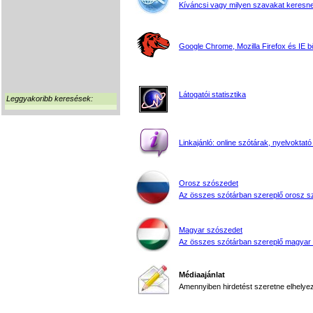
Kíváncsi vagy milyen szavakat keresne
Google Chrome, Mozilla Firefox és IE 
Látogatói statisztika
Leggyakoribb keresések:
Linkajánló: online szótárak, nyelvoktató
Orosz szószedet
Az összes szótárban szereplő orosz s
Magyar szószedet
Az összes szótárban szereplő magyar
Médiaajánlat
Amennyiben hirdetést szeretne elhelyezn