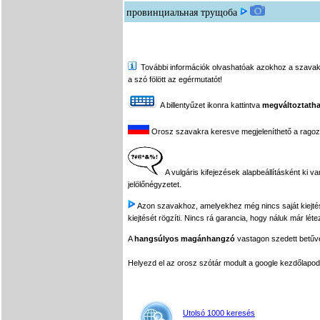
провинциальная трущоба
További információk olvashatóak azokhoz a szavakhoz,
a szó fölött az egérmutatót!
A billentyűzet ikonra kattintva
megváltoztatha
Orosz szavakra keresve megjeleníthető a ragozási
A vulgáris kifejezések alapbeállításként ki v
jelölőnégyzetet.
Azon szavakhoz, amelyekhez még nincs saját kiejtés f
kiejtését rögzíti. Nincs rá garancia, hogy náluk már léte
A
hangsúlyos magánhangzó
vastagon szedett betűvel
Helyezd el az orosz szótár modult a google kezdőla
Utolsó 1000 keresés