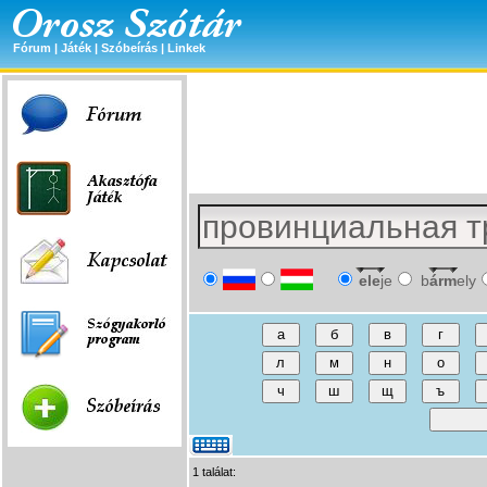
Fórum
|
Játék
|
Szóbeírás
|
Linkek
ele
je
b
árm
ely
1 találat: