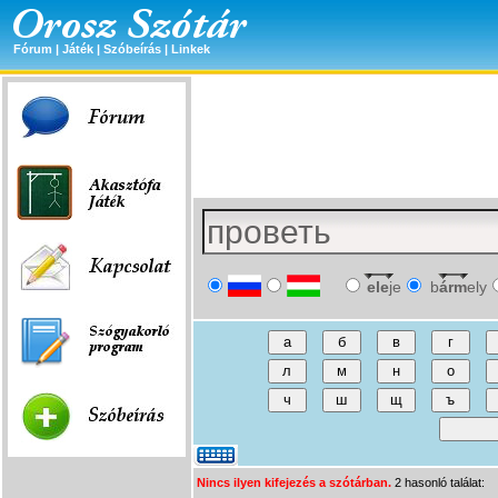
Fórum
|
Játék
|
Szóbeírás
|
Linkek
ele
je
b
árm
ely
Nincs ilyen kifejezés a szótárban.
2 hasonló találat: