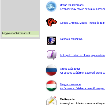
Utolsó 1000 keresés
Kíváncsi vagy milyen szavakat keresne
Google Chrome, Mozilla Firefox és IE 
Leggyakoribb keresések:
Látogatói statisztika
Linkajánló: online szótárak, nyelvoktató
Orosz szószedet
Az összes szótárban szereplő orosz s
Magyar szószedet
Az összes szótárban szereplő magyar
Médiaajánlat
Amennyiben hirdetést szeretne elhelyezn