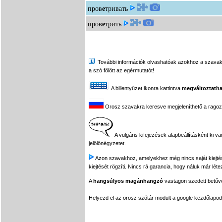
пров
е
тривать
пров
е
трить
További információk olvashatóak azokhoz a szavakhoz,
a szó fölött az egérmutatót!
A billentyűzet ikonra kattintva
megváltoztatha
Orosz szavakra keresve megjeleníthető a ragozási
A vulgáris kifejezések alapbeállításként ki v
jelölőnégyzetet.
Azon szavakhoz, amelyekhez még nincs saját kiejtés f
kiejtését rögzíti. Nincs rá garancia, hogy náluk már léte
A
hangsúlyos magánhangzó
vastagon szedett betűvel
Helyezd el az orosz szótár modult a google kezdőla