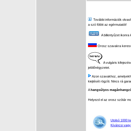
További információk olvasha
a szó fölött az egérmutatót!
A billentyűzet ikonra 
Orosz szavakra keresve 
A vulgáris kifejezés
jelölőnégyzetet.
Azon szavakhoz, amelyekhez 
kiejtését rögzíti. Nincs rá gar
A
hangsúlyos magánhangz
Helyezd el az orosz szótár 
Utolsó 1000 k
Kíváncsi vagy