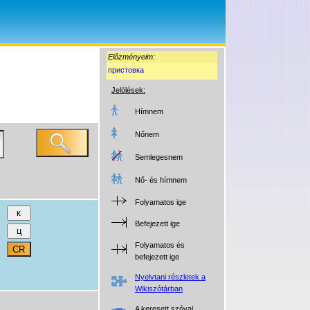
Előzményeim:
пристовка
Jelölések:
Hímnem
Nőnem
Semlegesnem
Nő- és hímnem
Folyamatos ige
Befejezett ige
Folyamatos és
befejezett ige
Nyelvtani részletek a
Wikiszótárban
A keresett szóval