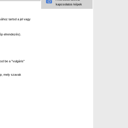
kapcsolatos képek
ához tartsd a jel vagy
ép elrendezés).
sd be a "vulgáris"
p, mely szavak