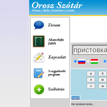
Fórum
|
Játék
|
Szóbeírás
|
Linkek
Kis türelmet kérek...