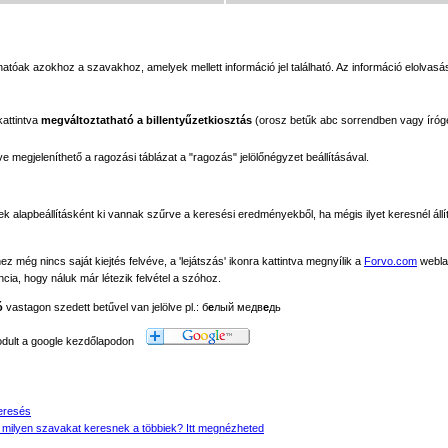
tóak azokhoz a szavakhoz, amelyek mellett információ jel található. Az információ elolvasás
kattintva
megváltoztatható a billentyűzetkiosztás
(orosz betűk abc sorrendben vagy íróg
megjeleníthető a ragozási táblázat a "ragozás" jelölőnégyzet beállításával.
ek alapbeállításként ki vannak szűrve a keresési eredményekből, ha mégis ilyet keresnél állít
még nincs saját kiejtés felvéve, a 'lejátszás' ikonra kattintva megnyílik a
Forvo.com
webla
ancia, hogy náluk már létezik felvétel a szóhoz.
ó
vastagon szedett betűvel van jelölve pl.: б
е
лый медв
е
дь
modult a google kezdőlapodon
eresés
 milyen szavakat keresnek a többiek? Itt megnézheted