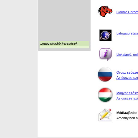
Google Chrome
Látogatói stati
Leggyakoribb keresések:
Linkajánló: on
Orosz szósze
Az összes szó
Magyar szósz
Az összes szó
Médiaajánlat
Amennyiben hir