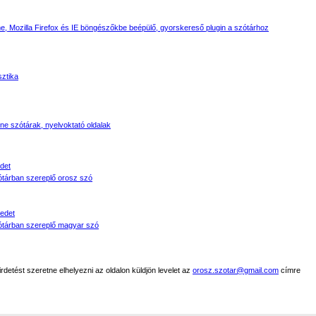
, Mozilla Firefox és IE böngészőkbe beépülő, gyorskereső plugin a szótárhoz
sztika
line szótárak, nyelvoktató oldalak
det
tárban szereplő orosz szó
edet
tárban szereplő magyar szó
detést szeretne elhelyezni az oldalon küldjön levelet az
orosz.szotar@gmail.com
címre