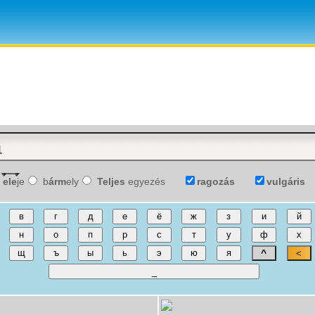
ele
je
b
árm
ely
Teljes
egyezés
ragozás
vulgáris