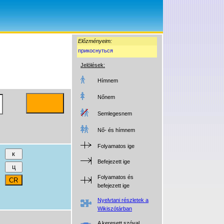
Előzményeim:
прикоснуться
Jelölések:
Hímnem
Nőnem
Semlegesnem
Nő- és hímnem
Folyamatos ige
Befejezett ige
Folyamatos és
befejezett ige
Nyelvtani részletek a
Wikiszótárban
A keresett szóval