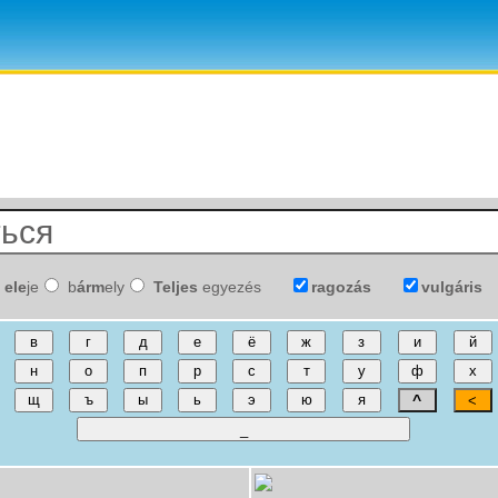
ele
je
b
árm
ely
Teljes
egyezés
ragozás
vulgáris