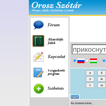
Fórum
|
Játék
|
Szóbeírás
|
Linkek
Kis türelmet kérek...