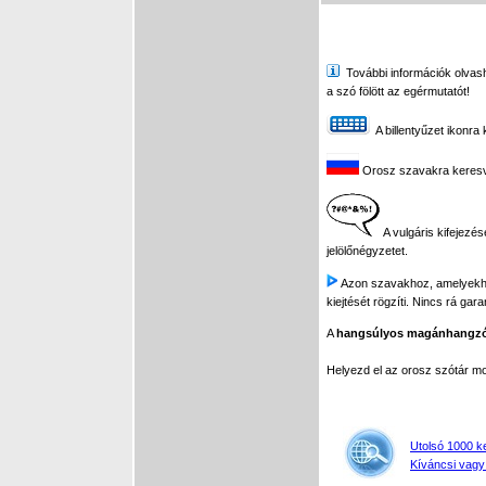
További információk olvasha
a szó fölött az egérmutatót!
A billentyűzet ikonra 
Orosz szavakra keresve 
A vulgáris kifejezés
jelölőnégyzetet.
Azon szavakhoz, amelyekhez 
kiejtését rögzíti. Nincs rá gar
A
hangsúlyos magánhangz
Helyezd el az orosz szótár 
Utolsó 1000 k
Kíváncsi vagy