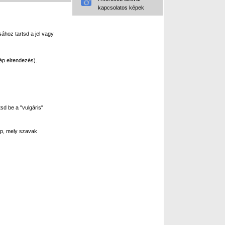
kapcsolatos képek
ához tartsd a jel vagy
ép elrendezés).
sd be a "vulgáris"
p, mely szavak