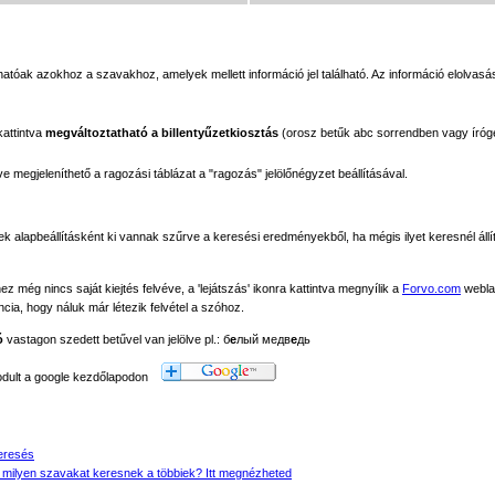
tóak azokhoz a szavakhoz, amelyek mellett információ jel található. Az információ elolvasás
kattintva
megváltoztatható a billentyűzetkiosztás
(orosz betűk abc sorrendben vagy íróg
megjeleníthető a ragozási táblázat a "ragozás" jelölőnégyzet beállításával.
ek alapbeállításként ki vannak szűrve a keresési eredményekből, ha mégis ilyet keresnél állít
még nincs saját kiejtés felvéve, a 'lejátszás' ikonra kattintva megnyílik a
Forvo.com
webla
ancia, hogy náluk már létezik felvétel a szóhoz.
ó
vastagon szedett betűvel van jelölve pl.: б
е
лый медв
е
дь
modult a google kezdőlapodon
eresés
 milyen szavakat keresnek a többiek? Itt megnézheted