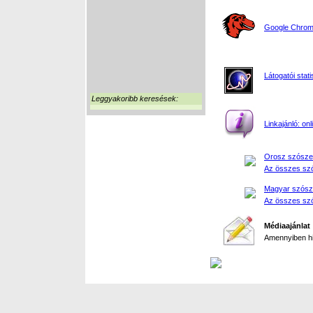
Google Chrome
Látogatói stati
Leggyakoribb keresések:
Linkajánló: on
Orosz szósze
Az összes szó
Magyar szósz
Az összes szó
Médiaajánlat
Amennyiben hir