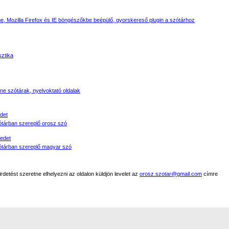
, Mozilla Firefox és IE böngészőkbe beépülő, gyorskereső plugin a szótárhoz
sztika
line szótárak, nyelvoktató oldalak
det
tárban szereplő orosz szó
edet
tárban szereplő magyar szó
detést szeretne elhelyezni az oldalon küldjön levelet az
orosz.szotar@gmail.com
címre