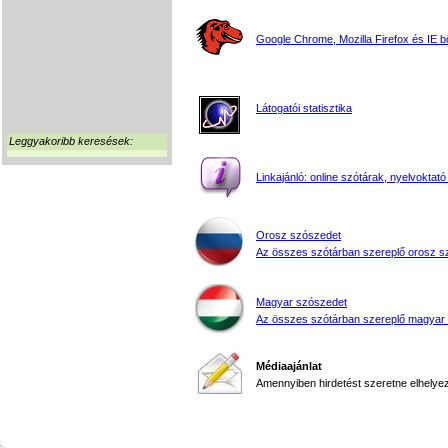
Google Chrome, Mozilla Firefox és IE 
Látogatói statisztika
Leggyakoribb keresések:
Linkajánló: online szótárak, nyelvoktató
Orosz szószedet
Az összes szótárban szereplő orosz s
Magyar szószedet
Az összes szótárban szereplő magyar
Médiaajánlat
Amennyiben hirdetést szeretne elhelyezn