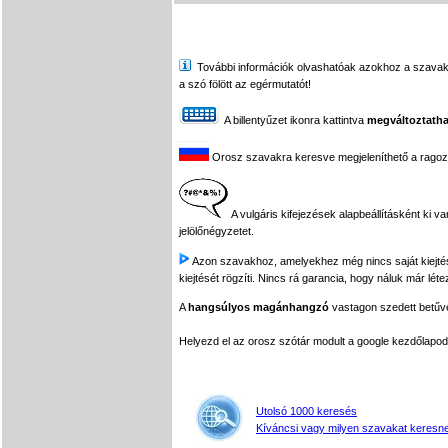
További információk olvashatóak azokhoz a szavakhoz,
a szó fölött az egérmutatót!
A billentyűzet ikonra kattintva
megváltoztatha
Orosz szavakra keresve megjeleníthető a ragozási
A vulgáris kifejezések alapbeállításként ki v
jelölőnégyzetet.
Azon szavakhoz, amelyekhez még nincs saját kiejtés f
kiejtését rögzíti. Nincs rá garancia, hogy náluk már léte
A
hangsúlyos magánhangzó
vastagon szedett betűvel
Helyezd el az orosz szótár modult a google kezdőla
Utolsó 1000 keresés
Kíváncsi vagy milyen szavakat keresne