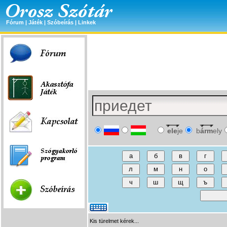
Fórum
|
Játék
|
Szóbeírás
|
Linkek
ele
je
b
árm
ely
Kis türelmet kérek...