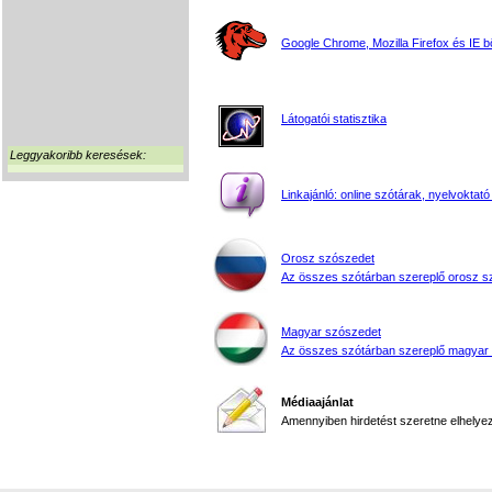
Google Chrome, Mozilla Firefox és IE 
Látogatói statisztika
Leggyakoribb keresések:
Linkajánló: online szótárak, nyelvoktató
Orosz szószedet
Az összes szótárban szereplő orosz s
Magyar szószedet
Az összes szótárban szereplő magyar
Médiaajánlat
Amennyiben hirdetést szeretne elhelyezn