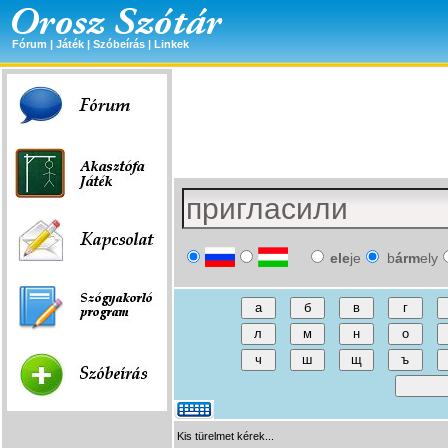
Fórum
|
Játék
|
Szóbeírás
|
Linkek
ele
je
b
árm
ely
Kis türelmet kérek...