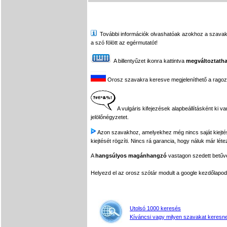
További információk olvashatóak azokhoz a szavakhoz,
a szó fölött az egérmutatót!
A billentyűzet ikonra kattintva
megváltoztatha
Orosz szavakra keresve megjeleníthető a ragozási
A vulgáris kifejezések alapbeállításként ki v
jelölőnégyzetet.
Azon szavakhoz, amelyekhez még nincs saját kiejtés f
kiejtését rögzíti. Nincs rá garancia, hogy náluk már léte
A
hangsúlyos magánhangzó
vastagon szedett betűvel
Helyezd el az orosz szótár modult a google kezdőla
Utolsó 1000 keresés
Kíváncsi vagy milyen szavakat keresne