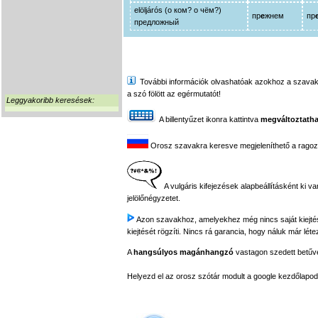
elöljárós (о ком? о чём?)
пр
е
жнем
пр
предложный
További információk olvashatóak azokhoz a szavakhoz,
a szó fölött az egérmutatót!
Leggyakoribb keresések:
A billentyűzet ikonra kattintva
megváltoztatha
Orosz szavakra keresve megjeleníthető a ragozási
A vulgáris kifejezések alapbeállításként ki v
jelölőnégyzetet.
Azon szavakhoz, amelyekhez még nincs saját kiejtés f
kiejtését rögzíti. Nincs rá garancia, hogy náluk már léte
A
hangsúlyos magánhangzó
vastagon szedett betűvel
Helyezd el az orosz szótár modult a google kezdőla