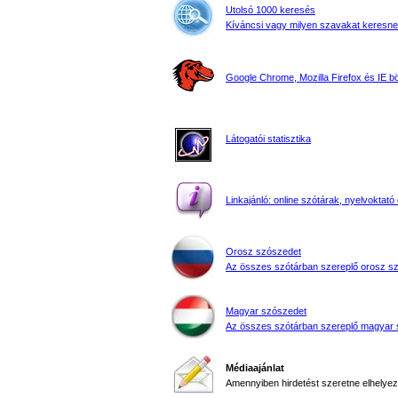
Utolsó 1000 keresés
Kíváncsi vagy milyen szavakat keresne
Google Chrome, Mozilla Firefox és IE 
Látogatói statisztika
Linkajánló: online szótárak, nyelvoktató 
Orosz szószedet
Az összes szótárban szereplő orosz s
Magyar szószedet
Az összes szótárban szereplő magyar 
Médiaajánlat
Amennyiben hirdetést szeretne elhelyezn