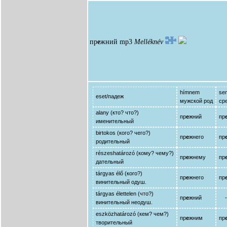
пр
е
жний
mp3
Melléknév
hímnem
se
eset/падеж
мужской род
ср
alany (кто? что?)
пр
е
жний
пр
именительный
birtokos (кого? чего?)
пр
е
жнего
пр
родительный
részeshatározó (кому? чему?)
пр
е
жнему
пр
дательный
tárgyas élő (кого?)
пр
е
жнего
пр
винительный одуш.
tárgyas élettelen (что?)
пр
е
жний
- |
винительный неодуш.
eszközhatározó (кем? чем?)
пр
е
жним
пр
творительный