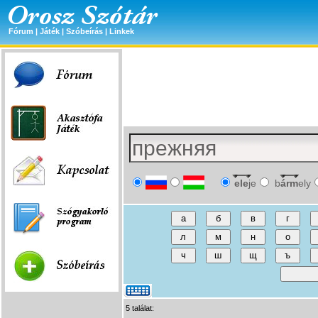
Fórum
|
Játék
|
Szóbeírás
|
Linkek
ele
je
b
árm
ely
5 találat: