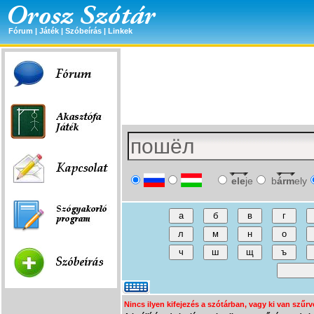
Fórum
|
Játék
|
Szóbeírás
|
Linkek
ele
je
b
árm
ely
Nincs ilyen kifejezés a szótárban, vagy ki van szűrv