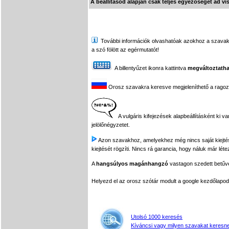
A beállításod alapján csak teljes egyezőséget ad vi
További információk olvashatóak azokhoz a szavakhoz,
a szó fölött az egérmutatót!
A billentyűzet ikonra kattintva
megváltoztatha
Orosz szavakra keresve megjeleníthető a ragozási
A vulgáris kifejezések alapbeállításként ki v
jelölőnégyzetet.
Azon szavakhoz, amelyekhez még nincs saját kiejtés f
kiejtését rögzíti. Nincs rá garancia, hogy náluk már léte
A
hangsúlyos magánhangzó
vastagon szedett betűvel
Helyezd el az orosz szótár modult a google kezdőla
Utolsó 1000 keresés
Kíváncsi vagy milyen szavakat keresne