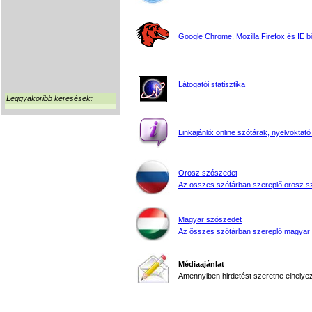
Google Chrome, Mozilla Firefox és IE 
Látogatói statisztika
Leggyakoribb keresések:
Linkajánló: online szótárak, nyelvoktató
Orosz szószedet
Az összes szótárban szereplő orosz s
Magyar szószedet
Az összes szótárban szereplő magyar
Médiaajánlat
Amennyiben hirdetést szeretne elhelyezn