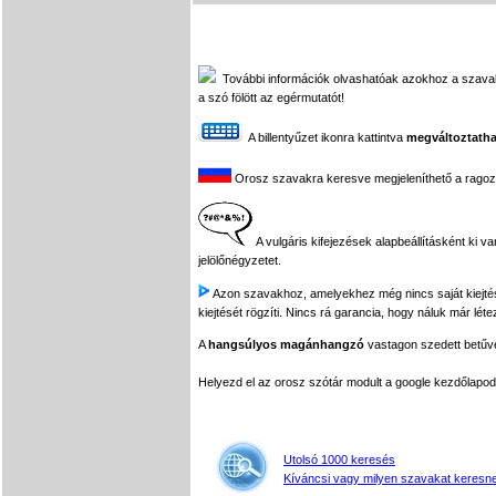
További információk olvashatóak azokhoz a szavakhoz
a szó fölött az egérmutatót!
A billentyűzet ikonra kattintva
megváltoztatha
Orosz szavakra keresve megjeleníthető a ragozási
A vulgáris kifejezések alapbeállításként ki v
jelölőnégyzetet.
Azon szavakhoz, amelyekhez még nincs saját kiejtés f
kiejtését rögzíti. Nincs rá garancia, hogy náluk már léte
A
hangsúlyos magánhangzó
vastagon szedett betűvel
Helyezd el az orosz szótár modult a google kezdőla
Utolsó 1000 keresés
Kíváncsi vagy milyen szavakat keresne