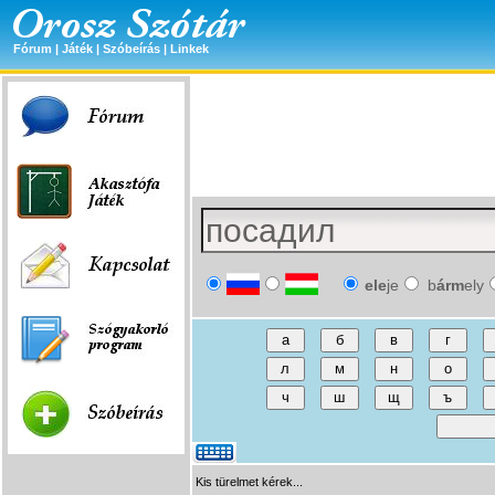
Fórum
|
Játék
|
Szóbeírás
|
Linkek
ele
je
b
árm
ely
Kis türelmet kérek...