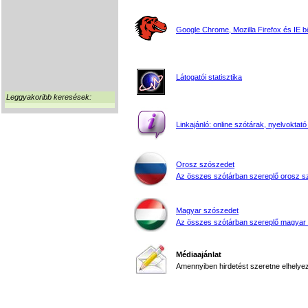
Google Chrome, Mozilla Firefox és IE 
Látogatói statisztika
Leggyakoribb keresések:
Linkajánló: online szótárak, nyelvoktató
Orosz szószedet
Az összes szótárban szereplő orosz s
Magyar szószedet
Az összes szótárban szereplő magyar
Médiaajánlat
Amennyiben hirdetést szeretne elhelyezn