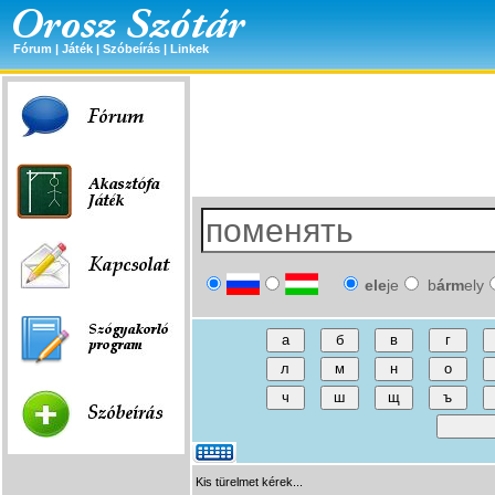
Fórum
|
Játék
|
Szóbeírás
|
Linkek
ele
je
b
árm
ely
Kis türelmet kérek...