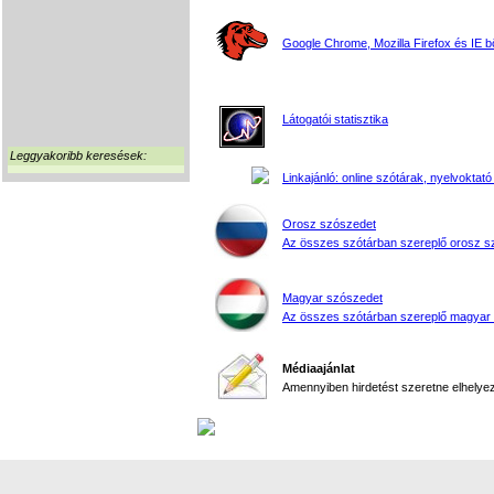
Google Chrome, Mozilla Firefox és IE 
Látogatói statisztika
Leggyakoribb keresések:
Linkajánló: online szótárak, nyelvoktató
Orosz szószedet
Az összes szótárban szereplő orosz s
Magyar szószedet
Az összes szótárban szereplő magyar
Médiaajánlat
Amennyiben hirdetést szeretne elhelyezn