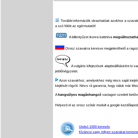
További információk olvashatóak azokhoz a szavakhoz,
a szó fölött az egérmutatót!
A billentyűzet ikonra kattintva
megváltoztatha
Orosz szavakra keresve megjeleníthető a ragozási
A vulgáris kifejezések alapbeállításként ki v
jelölőnégyzetet.
Azon szavakhoz, amelyekhez még nincs saját kiejtés f
kiejtését rögzíti. Nincs rá garancia, hogy náluk már léte
A
hangsúlyos magánhangzó
vastagon szedett betűvel
Helyezd el az orosz szótár modult a google kezdőla
Utolsó 1000 keresés
Kíváncsi vagy milyen szavakat keresne