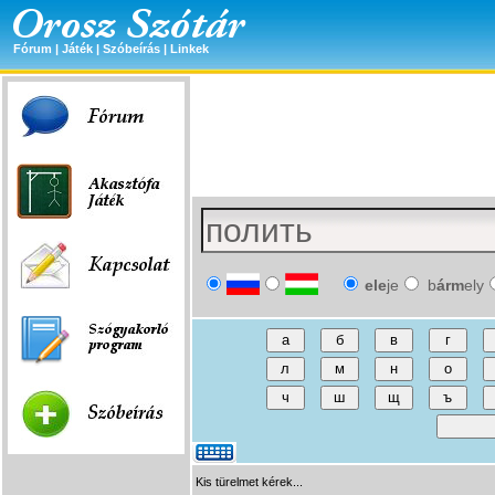
Fórum
|
Játék
|
Szóbeírás
|
Linkek
ele
je
b
árm
ely
Kis türelmet kérek...