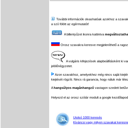
További információk olvashatóak azokhoz a szavakhoz,
a szó fölött az egérmutatót!
A billentyűzet ikonra kattintva
megváltoztatha
Orosz szavakra keresve megjeleníthető a ragozási
A vulgáris kifejezések alapbeállításként ki v
jelölőnégyzetet.
Azon szavakhoz, amelyekhez még nincs saját kiejtés f
kiejtését rögzíti. Nincs rá garancia, hogy náluk már léte
A
hangsúlyos magánhangzó
vastagon szedett betűvel
Helyezd el az orosz szótár modult a google kezdőla
Utolsó 1000 keresés
Kíváncsi vagy milyen szavakat keresne