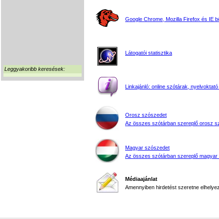
Google Chrome, Mozilla Firefox és IE 
Látogatói statisztika
Leggyakoribb keresések:
Linkajánló: online szótárak, nyelvoktató
Orosz szószedet
Az összes szótárban szereplő orosz s
Magyar szószedet
Az összes szótárban szereplő magyar
Médiaajánlat
Amennyiben hirdetést szeretne elhelyezn