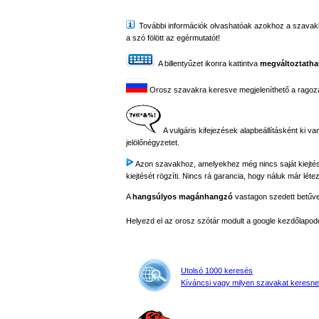
További információk olvashatóak azokhoz a szavakhoz,
a szó fölött az egérmutatót!
A billentyűzet ikonra kattintva
megváltoztathat
Orosz szavakra keresve megjeleníthető a ragozási
A vulgáris kifejezések alapbeállításként ki va
jelölőnégyzetet.
Azon szavakhoz, amelyekhez még nincs saját kiejtés fe
kiejtését rögzíti. Nincs rá garancia, hogy náluk már létez
A
hangsúlyos magánhangzó
vastagon szedett betűvel 
Helyezd el az orosz szótár modult a google kezdőla
Utolsó 1000 keresés
Kíváncsi vagy milyen szavakat keresne