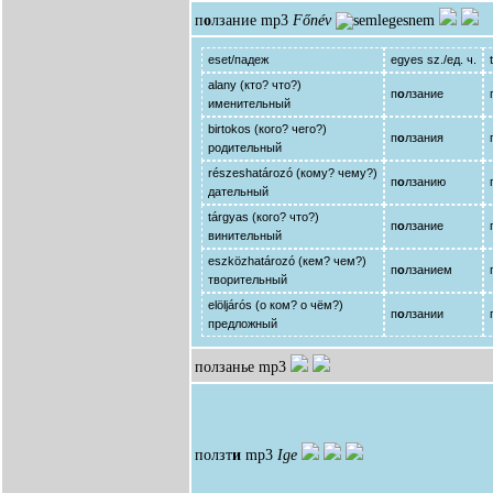
п
о
лзание
mp3
Főnév
eset/падеж
egyes sz./ед. ч.
alany (кто? что?)
п
о
лзание
именительный
birtokos (кого? чего?)
п
о
лзания
родительный
részeshatározó (кому? чему?)
п
о
лзанию
дательный
tárgyas (кого? что?)
п
о
лзание
винительный
eszközhatározó (кем? чем?)
п
о
лзанием
творительный
elöljárós (о ком? о чём?)
п
о
лзании
предложный
ползанье
mp3
ползт
и
mp3
Ige