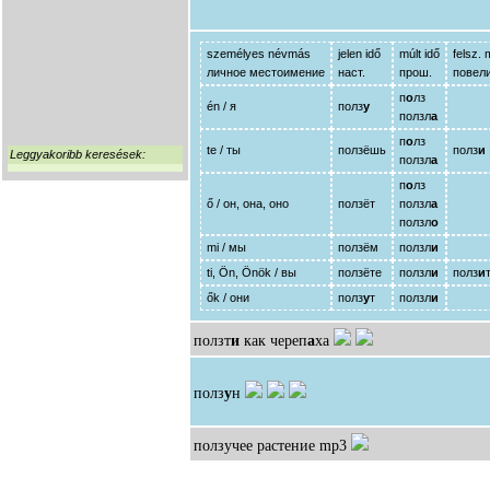
személyes névmás
jelen idő
múlt idő
felsz.
личное местоимение
наст.
прош.
повели
п
о
лз
én / я
полз
у
ползл
а
п
о
лз
te / ты
ползёшь
полз
и
Leggyakoribb keresések:
ползл
а
п
о
лз
ő / он, она, оно
ползёт
ползл
а
ползл
о
mi / мы
ползём
ползл
и
ti, Ön, Önök / вы
ползёте
ползл
и
полз
и
ők / они
полз
у
т
ползл
и
ползт
и
как череп
а
ха
полз
у
н
ползучее растение
mp3