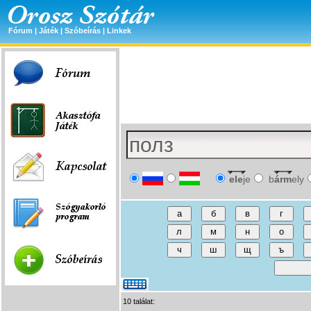
Fórum
|
Játék
|
Szóbeírás
|
Linkek
ele
je
b
árm
ely
10 találat: