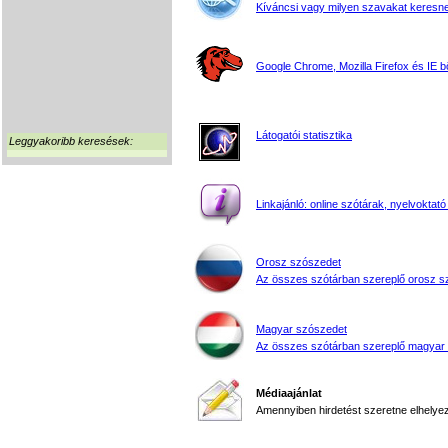
Kíváncsi vagy milyen szavakat keresne
Google Chrome, Mozilla Firefox és IE 
Látogatói statisztika
Leggyakoribb keresések:
Linkajánló: online szótárak, nyelvoktató
Orosz szószedet
Az összes szótárban szereplő orosz s
Magyar szószedet
Az összes szótárban szereplő magyar
Médiaajánlat
Amennyiben hirdetést szeretne elhelyezn