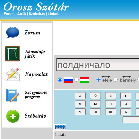
Fórum
|
Játék
|
Szóbeírás
|
Linkek
ele
je
b
árm
ely
1 találat: