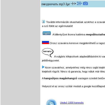
п
о
лдничать
mp3
Ige
További információk olvashatóak azokhoz a szavakhoz,
a szó fölött az egérmutatót!
A billentyűzet ikonra kattintva
megváltoztatha
Orosz szavakra keresve megjeleníthető a ragozási
A vulgáris kifejezések alapbeállításként ki v
jelölőnégyzetet.
Azon szavakhoz, amelyekhez még nincs saját kiejtés f
kiejtését rögzíti. Nincs rá garancia, hogy náluk már léte
A
hangsúlyos magánhangzó
vastagon szedett betűvel
Helyezd el az orosz szótár modult a google kezdőla
Utolsó 1000 keresés