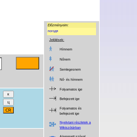
Előzményeim:
погодя
Jelölések:
Hímnem
Nőnem
Semlegesnem
Nő- és hímnem
Folyamatos ige
Befejezett ige
Folyamatos és
befejezett ige
Nyelvtani részletek a
Wikiszótárban
A keresett szóval