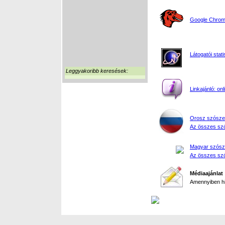
Google Chrome
Látogatói stati
Leggyakoribb keresések:
Linkajánló: on
Orosz szósze
Az összes szó
Magyar szósz
Az összes szó
Médiaajánlat
Amennyiben hir