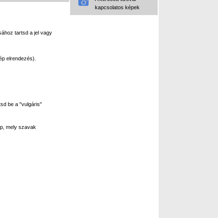
kapcsolatos képek
ához tartsd a jel vagy
ép elrendezés).
sd be a "vulgáris"
p, mely szavak