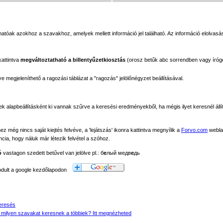
tóak azokhoz a szavakhoz, amelyek mellett információ jel található. Az információ elolvasás
kattintva
megváltoztatható a billentyűzetkiosztás
(orosz betűk abc sorrendben vagy íróg
megjeleníthető a ragozási táblázat a "ragozás" jelölőnégyzet beállításával.
ek alapbeállításként ki vannak szűrve a keresési eredményekből, ha mégis ilyet keresnél állít
még nincs saját kiejtés felvéve, a 'lejátszás' ikonra kattintva megnyílik a
Forvo.com
webla
ancia, hogy náluk már létezik felvétel a szóhoz.
ó
vastagon szedett betűvel van jelölve pl.: б
е
лый медв
е
дь
modult a google kezdőlapodon
eresés
 milyen szavakat keresnek a többiek? Itt megnézheted