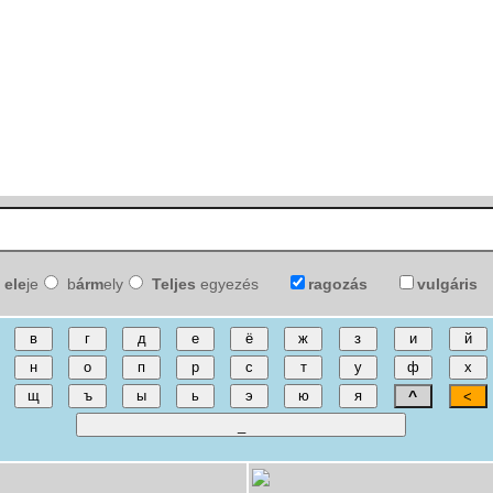
ele
je
b
árm
ely
Teljes
egyezés
ragozás
vulgáris