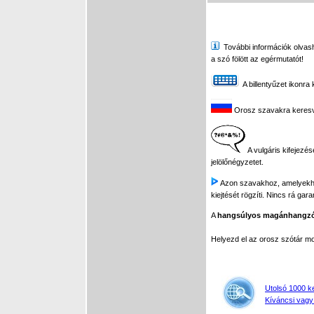
További információk olvasha
a szó fölött az egérmutatót!
A billentyűzet ikonra 
Orosz szavakra keresve 
A vulgáris kifejezés
jelölőnégyzetet.
Azon szavakhoz, amelyekhez 
kiejtését rögzíti. Nincs rá gar
A
hangsúlyos magánhangz
Helyezd el az orosz szótár 
Utolsó 1000 k
Kíváncsi vagy