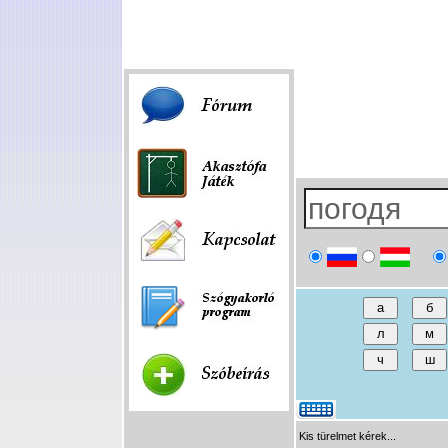
Fórum
|
Játék
|
Szóbeírás
|
Linkek
Kis türelmet kérek...