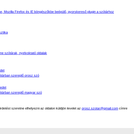
, Mozilla Firefox és IE böngészőkbe beépülő, gyorskereső plugin a szótárhoz
sztika
line szótárak, nyelvoktató oldalak
det
tárban szereplő orosz szó
edet
tárban szereplő magyar szó
detést szeretne elhelyezni az oldalon küldjön levelet az
orosz.szotar@gmail.com
címre