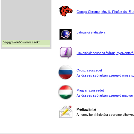
Google Chrome, Mozilla Firefox és IE 
Látogatói statisztika
Leggyakoribb keresések:
Linkajánló: online szótárak, nyelvoktató
Orosz szószedet
Az összes szótárban szereplő orosz s
Magyar szószedet
Az összes szótárban szereplő magyar
Médiaajánlat
Amennyiben hirdetést szeretne elhelyezn