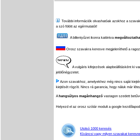
További információk olvashatóak azokhoz a szavakhoz,
a szó fölött az egérmutatót!
A billentyűzet ikonra kattintva
megváltoztatha
Orosz szavakra keresve megjeleníthető a ragozási
A vulgáris kifejezések alapbeállításként ki v
jelölőnégyzetet.
Azon szavakhoz, amelyekhez még nincs saját kiejtés f
kiejtését rögzíti. Nincs rá garancia, hogy náluk már léte
A
hangsúlyos magánhangzó
vastagon szedett betűvel
Helyezd el az orosz szótár modult a google kezdőla
Utolsó 1000 keresés
Kíváncsi vagy milyen szavakat keresne