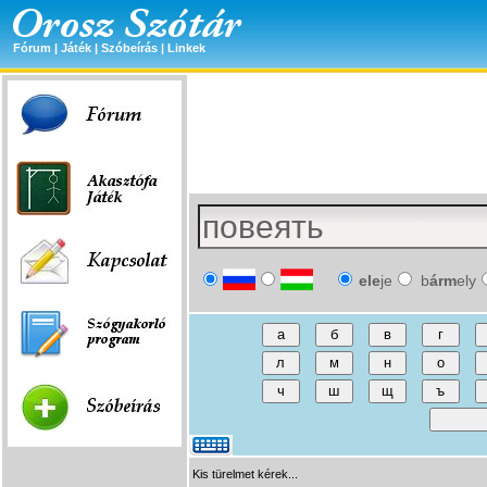
Fórum
|
Játék
|
Szóbeírás
|
Linkek
ele
je
b
árm
ely
Kis türelmet kérek...