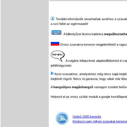
További információk olvashatóak azokhoz a szavakhoz,
a szó fölött az egérmutatót!
A billentyűzet ikonra kattintva
megváltoztatha
Orosz szavakra keresve megjeleníthető a ragozási
A vulgáris kifejezések alapbeállításként ki v
jelölőnégyzetet.
Azon szavakhoz, amelyekhez még nincs saját kiejtés f
kiejtését rögzíti. Nincs rá garancia, hogy náluk már léte
A
hangsúlyos magánhangzó
vastagon szedett betűvel
Helyezd el az orosz szótár modult a google kezdőla
Utolsó 1000 keresés
Kíváncsi vagy milyen szavakat keresne