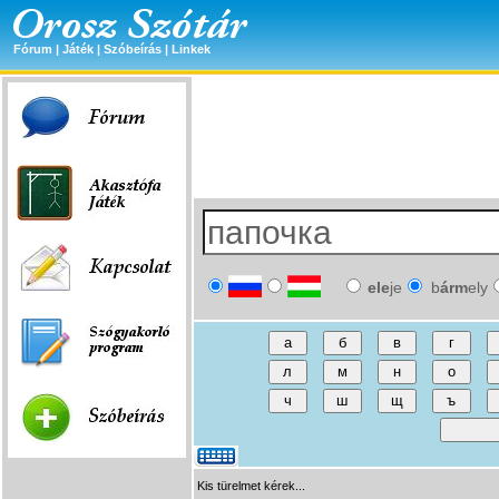
Fórum
|
Játék
|
Szóbeírás
|
Linkek
ele
je
b
árm
ely
Kis türelmet kérek...