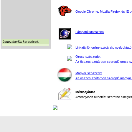
Google Chrome, Mozilla Firefox és IE 
Látogatói statisztika
Leggyakoribb keresések:
Linkajánló: online szótárak, nyelvoktató
Orosz szószedet
Az összes szótárban szereplő orosz s
Magyar szószedet
Az összes szótárban szereplő magyar
Médiaajánlat
Amennyiben hirdetést szeretne elhelyezn