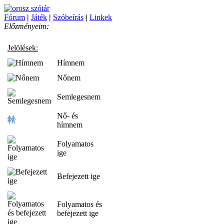
Fórum
|
Játék
|
Szóbeírás
|
Linkek
Előzményeim:
Jelölések:
Hímnem
Nőnem
Semlegesnem
Nő- és
hímnem
Folyamatos
ige
Befejezett ige
Folyamatos és
befejezett ige