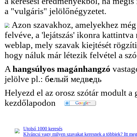
a keresési eredményekből, ha mégis il
a "vulgáris" jelölőnégyzetet.
Azon szavakhoz, amelyekhez még ni
felvéve, a 'lejátszás' ikonra kattintv
weblap, mely szavak kiejtését rögzíti
hogy náluk már létezik felvétel a sz
A
hangsúlyos magánhangzó
vastago
jelölve pl.: б
е
лый медв
е
дь
Helyezd el az orosz szótár modult a
kezdőlapodon
Utolsó 1000 keresés
Kíváncsi vagy milyen szavakat keresnek a többiek? Itt me