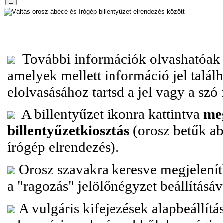
További információk olvashatóak 
amelyek mellett információ jel talál
elolvasásához tartsd a jel vagy a szó
A billentyűzet ikonra kattintva
me
billentyűzetkiosztás
(orosz betűk a
írógép elrendezés).
Orosz szavakra keresve megjeleníth
a "ragozás" jelölőnégyzet beállításáv
A vulgáris kifejezések alapbeállítá