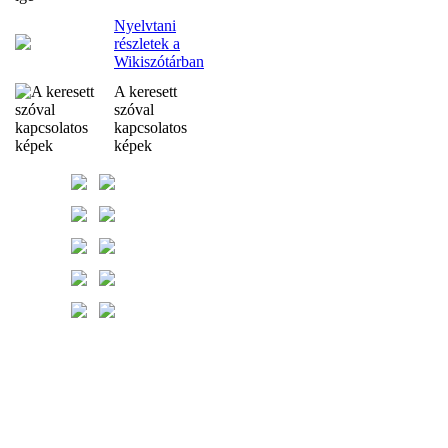
Nyelvtani
részletek a
Wikiszótárban
A keresett
szóval
kapcsolatos
képek