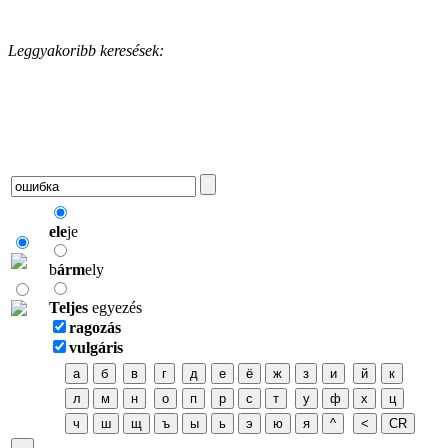
Leggyakoribb keresések:
ele
je
b
árm
ely
Teljes
egyezés
ragozás
vulgáris