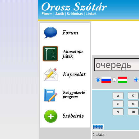
Fórum
|
Játék
|
Szóbeírás
|
Linkek
2 találat: