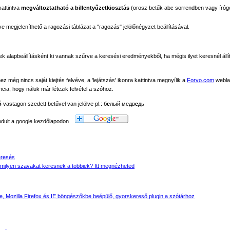
kattintva
megváltoztatható a billentyűzetkiosztás
(orosz betűk abc sorrendben vagy íróg
megjeleníthető a ragozási táblázat a "ragozás" jelölőnégyzet beállításával.
ek alapbeállításként ki vannak szűrve a keresési eredményekből, ha mégis ilyet keresnél állít
még nincs saját kiejtés felvéve, a 'lejátszás' ikonra kattintva megnyílik a
Forvo.com
webla
ancia, hogy náluk már létezik felvétel a szóhoz.
ó
vastagon szedett betűvel van jelölve pl.: б
е
лый медв
е
дь
modult a google kezdőlapodon
eresés
milyen szavakat keresnek a többiek? Itt megnézheted
 Mozilla Firefox és IE böngészőkbe beépülő, gyorskereső plugin a szótárhoz