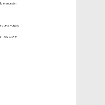
ép elrendezés).
sd be a "vulgáris"
p, mely szavak