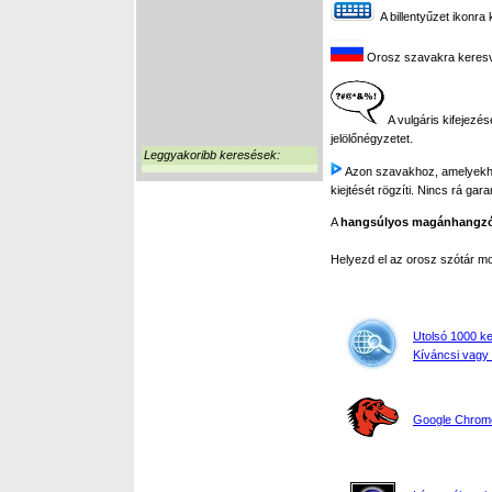
A billentyűzet ikonra 
Orosz szavakra keresve 
A vulgáris kifejezés
jelölőnégyzetet.
Leggyakoribb keresések:
Azon szavakhoz, amelyekhez 
kiejtését rögzíti. Nincs rá gar
A
hangsúlyos magánhangz
Helyezd el az orosz szótár 
Utolsó 1000 k
Kíváncsi vagy 
Google Chrome,