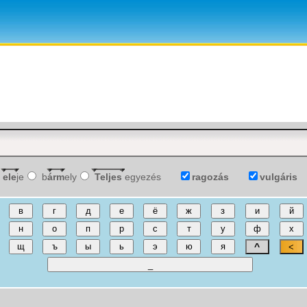
ele
je
b
árm
ely
Teljes
egyezés
ragozás
vulgáris