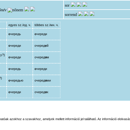
sor
őnév
sorrend
egyes sz./ед. ч.
többes sz./мн. ч.
о
чередь
о
череди
о
череди
очеред
е
й
му?)
о
череди
очеред
я
м
о
чередь
о
череди
?)
о
чередью
очеред
я
ми
о
череди
очеред
я
х
tóak azokhoz a szavakhoz, amelyek mellett információ jel található. Az információ elolvasás