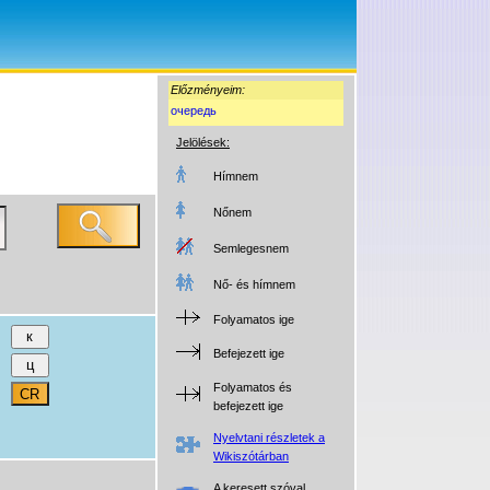
Előzményeim:
очередь
Jelölések:
Hímnem
Nőnem
Semlegesnem
Nő- és hímnem
Folyamatos ige
Befejezett ige
Folyamatos és
befejezett ige
Nyelvtani részletek a
Wikiszótárban
A keresett szóval