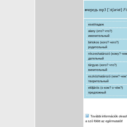
о
чередь
mp3
['ɔtʃərʲətʲ]
F
eset/падеж
alany (кто? что?)
именительный
birtokos (кого? чего?)
родительный
részeshatározó (кому? че
дательный
tárgyas (кого? что?)
винительный
eszközhatározó (кем? чем
творительный
elöljárós (о ком? о чём?)
предложный
További információk olvasha
a szó fölött az egérmutatót!