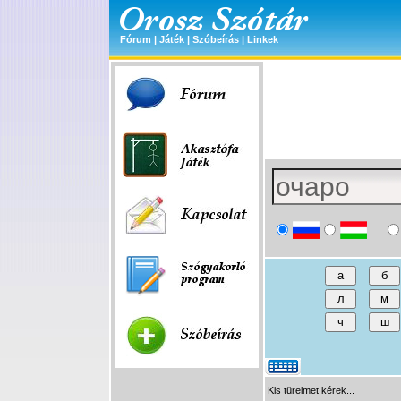
Fórum
|
Játék
|
Szóbeírás
|
Linkek
Kis türelmet kérek...