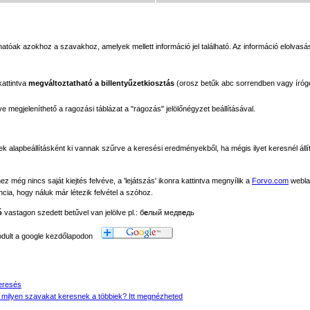
tóak azokhoz a szavakhoz, amelyek mellett információ jel található. Az információ elolvasás
kattintva
megváltoztatható a billentyűzetkiosztás
(orosz betűk abc sorrendben vagy íróg
megjeleníthető a ragozási táblázat a "ragozás" jelölőnégyzet beállításával.
ek alapbeállításként ki vannak szűrve a keresési eredményekből, ha mégis ilyet keresnél állít
még nincs saját kiejtés felvéve, a 'lejátszás' ikonra kattintva megnyílik a
Forvo.com
webla
ancia, hogy náluk már létezik felvétel a szóhoz.
ó
vastagon szedett betűvel van jelölve pl.: б
е
лый медв
е
дь
modult a google kezdőlapodon
eresés
 milyen szavakat keresnek a többiek? Itt megnézheted