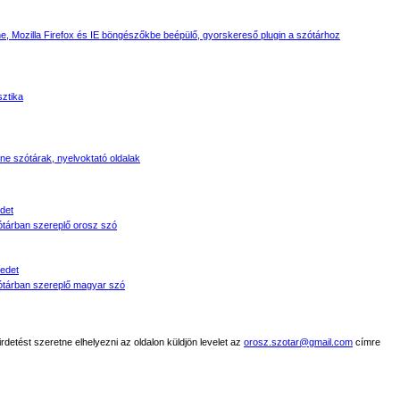
, Mozilla Firefox és IE böngészőkbe beépülő, gyorskereső plugin a szótárhoz
sztika
line szótárak, nyelvoktató oldalak
det
tárban szereplő orosz szó
edet
tárban szereplő magyar szó
detést szeretne elhelyezni az oldalon küldjön levelet az
orosz.szotar@gmail.com
címre