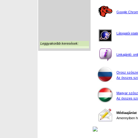
Google Chrome
Látogatói stati
Leggyakoribb keresések:
Linkajánló: on
Orosz szósze
Az összes szó
Magyar szósz
Az összes szó
Médiaajánlat
Amennyiben hir