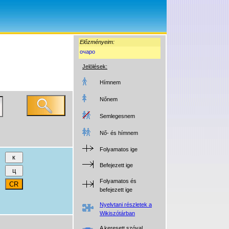
Előzményeim:
очаро
Jelölések:
Hímnem
Nőnem
Semlegesnem
Nő- és hímnem
Folyamatos ige
Befejezett ige
Folyamatos és
befejezett ige
Nyelvtani részletek a
Wikiszótárban
A keresett szóval