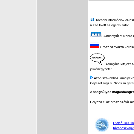
További információk olvasha
a szó fölött az egérmutatót!
A billentyűzet ikonra 
Orosz szavakra keresve 
A vulgáris kifejezés
jelölőnégyzetet.
Azon szavakhoz, amelyekhez 
kiejtését rögzíti. Nincs rá gar
A
hangsúlyos magánhangz
Helyezd el az orosz szótár 
Utolsó 1000 k
Kíváncsi vagy