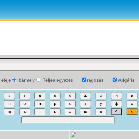
ele
je
b
árm
ely
Teljes
egyezés
ragozás
vulgáris