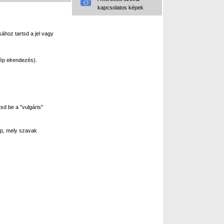
kapcsolatos képek
ához tartsd a jel vagy
ép elrendezés).
sd be a "vulgáris"
p, mely szavak