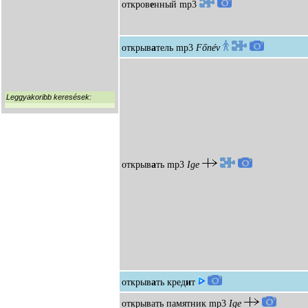
откров
е
нный
mp3
открыв
а
тель
mp3
Főnév
Leggyakoribb keresések:
открыв
а
ть
mp3
Ige
открыв
а
ть кред
и
т
открывать памятник
mp3
Ige