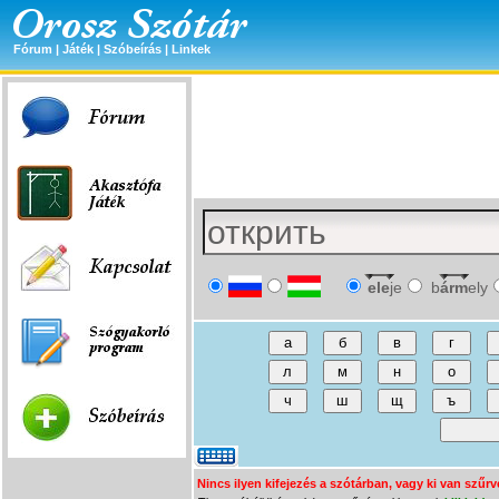
Fórum
|
Játék
|
Szóbeírás
|
Linkek
ele
je
b
árm
ely
Nincs ilyen kifejezés a szótárban, vagy ki van szűrv