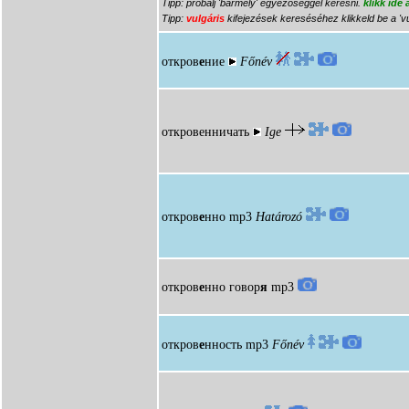
Tipp: próbálj 'bármely' egyezőséggel keresni.
klikk ide
Tipp:
vulgáris
kifejezések kereséséhez klikkeld be a 'vu
откров
е
ние
Főnév
откровенничать
Ige
откров
е
нно
mp3
Határozó
откров
е
нно говор
я
mp3
откров
е
нность
mp3
Főnév