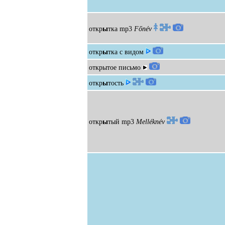
откр
ы
тка
mp3
Főnév
откр
ы
тка с видом
открытое письмо
откр
ы
тость
откр
ы
тый
mp3
Melléknév