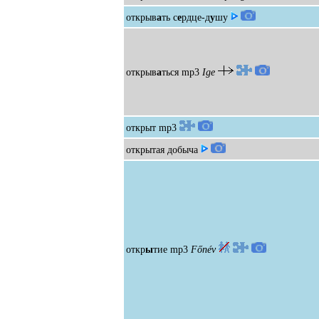
открыв
а
ть с
е
рдце-д
у
шу
открыв
а
ться
mp3
Ige
открыт
mp3
открытая добыча
откр
ы
тие
mp3
Főnév