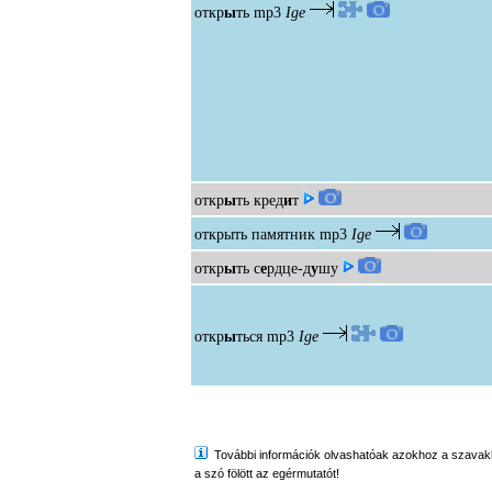
откр
ы
ть
mp3
Ige
откр
ы
ть кред
и
т
открыть памятник
mp3
Ige
откр
ы
ть с
е
рдце-д
у
шу
откр
ы
ться
mp3
Ige
További információk olvashatóak azokhoz a szavakhoz,
a szó fölött az egérmutatót!