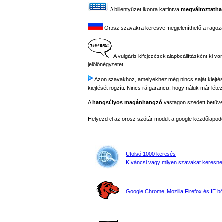
A billentyűzet ikonra kattintva
megváltoztathat
Orosz szavakra keresve megjeleníthető a ragozási
A vulgáris kifejezések alapbeállításként ki va
jelölőnégyzetet.
Azon szavakhoz, amelyekhez még nincs saját kiejtés fe
kiejtését rögzíti. Nincs rá garancia, hogy náluk már létez
A
hangsúlyos magánhangzó
vastagon szedett betűvel 
Helyezd el az orosz szótár modult a google kezdőla
Utolsó 1000 keresés
Kíváncsi vagy milyen szavakat keresne
Google Chrome, Mozilla Firefox és IE 