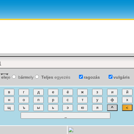
ele
je
b
árm
ely
Teljes
egyezés
ragozás
vulgáris