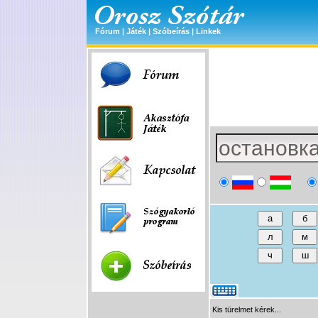
Fórum
|
Játék
|
Szóbeírás
|
Linkek
Kis türelmet kérek...