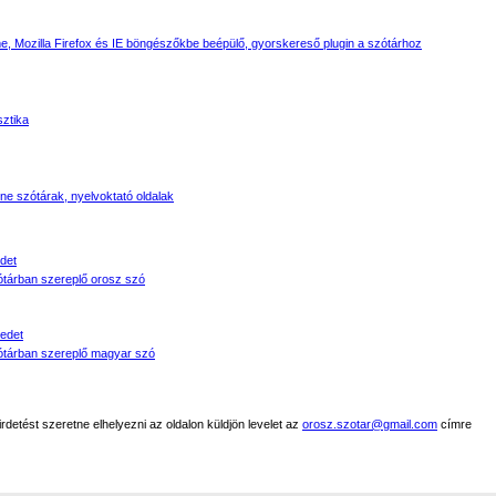
, Mozilla Firefox és IE böngészőkbe beépülő, gyorskereső plugin a szótárhoz
sztika
line szótárak, nyelvoktató oldalak
det
tárban szereplő orosz szó
edet
tárban szereplő magyar szó
detést szeretne elhelyezni az oldalon küldjön levelet az
orosz.szotar@gmail.com
címre