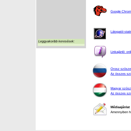
Google Chrome
Látogatói stati
Leggyakoribb keresések:
Linkajánló: on
Orosz szósze
Az összes szó
Magyar szósz
Az összes szó
Médiaajánlat
Amennyiben hir