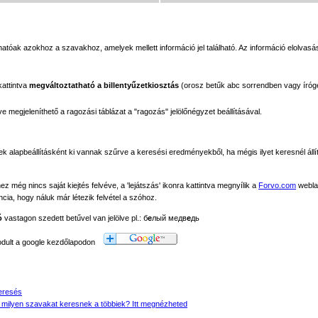
tóak azokhoz a szavakhoz, amelyek mellett információ jel található. Az információ elolvasás
kattintva
megváltoztatható a billentyűzetkiosztás
(orosz betűk abc sorrendben vagy íróg
megjeleníthető a ragozási táblázat a "ragozás" jelölőnégyzet beállításával.
ek alapbeállításként ki vannak szűrve a keresési eredményekből, ha mégis ilyet keresnél állít
még nincs saját kiejtés felvéve, a 'lejátszás' ikonra kattintva megnyílik a
Forvo.com
webla
ancia, hogy náluk már létezik felvétel a szóhoz.
ó
vastagon szedett betűvel van jelölve pl.: б
е
лый медв
е
дь
modult a google kezdőlapodon
eresés
 milyen szavakat keresnek a többiek? Itt megnézheted