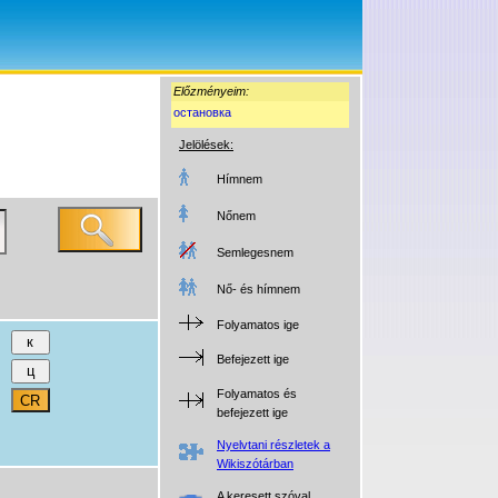
Előzményeim:
остановка
Jelölések:
Hímnem
Nőnem
Semlegesnem
Nő- és hímnem
Folyamatos ige
Befejezett ige
Folyamatos és
befejezett ige
Nyelvtani részletek a
Wikiszótárban
A keresett szóval