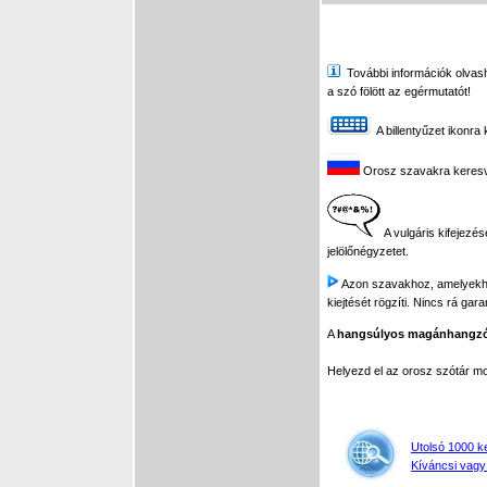
További információk olvasha
a szó fölött az egérmutatót!
A billentyűzet ikonra 
Orosz szavakra keresve 
A vulgáris kifejezés
jelölőnégyzetet.
Azon szavakhoz, amelyekhez 
kiejtését rögzíti. Nincs rá gar
A
hangsúlyos magánhangz
Helyezd el az orosz szótár 
Utolsó 1000 k
Kíváncsi vagy