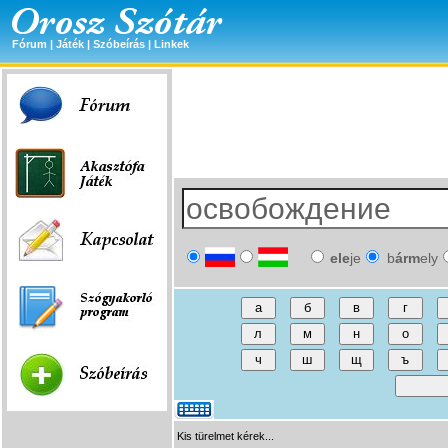
Fórum
|
Játék
|
Szóbeírás
|
Linkek
ele
je
b
árm
ely
Kis türelmet kérek...