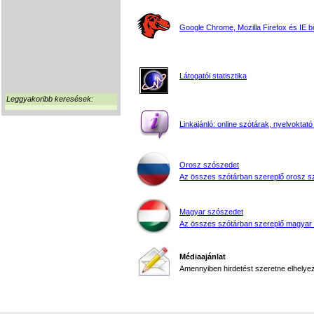
Google Chrome, Mozilla Firefox és IE 
Látogatói statisztika
Leggyakoribb keresések:
Linkajánló: online szótárak, nyelvoktató
Orosz szószedet
Az összes szótárban szereplő orosz s
Magyar szószedet
Az összes szótárban szereplő magyar
Médiaajánlat
Amennyiben hirdetést szeretne elhelyezn