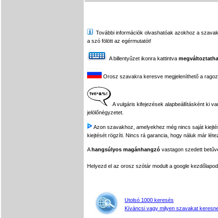
További információk olvashatóak azokhoz a szavakhoz,
a szó fölött az egérmutatót!
A billentyűzet ikonra kattintva
megváltoztatha
Orosz szavakra keresve megjeleníthető a ragozási
A vulgáris kifejezések alapbeállításként ki v
jelölőnégyzetet.
Azon szavakhoz, amelyekhez még nincs saját kiejtés f
kiejtését rögzíti. Nincs rá garancia, hogy náluk már léte
A
hangsúlyos magánhangzó
vastagon szedett betűvel
Helyezd el az orosz szótár modult a google kezdőla
Utolsó 1000 keresés
Kíváncsi vagy milyen szavakat keresne