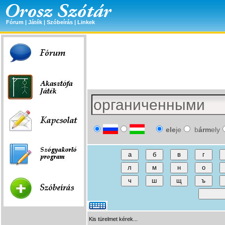
Fórum
|
Játék
|
Szóbeírás
|
Linkek
ele
je
b
árm
ely
Kis türelmet kérek...