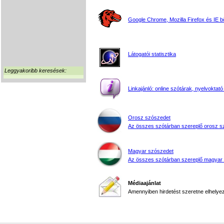
Google Chrome, Mozilla Firefox és IE 
Látogatói statisztika
Leggyakoribb keresések:
Linkajánló: online szótárak, nyelvoktató
Orosz szószedet
Az összes szótárban szereplő orosz s
Magyar szószedet
Az összes szótárban szereplő magyar
Médiaajánlat
Amennyiben hirdetést szeretne elhelyezn