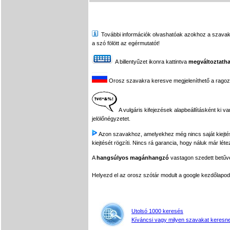
További információk olvashatóak azokhoz a szavakhoz,
a szó fölött az egérmutatót!
A billentyűzet ikonra kattintva
megváltoztatha
Orosz szavakra keresve megjeleníthető a ragozási
A vulgáris kifejezések alapbeállításként ki v
jelölőnégyzetet.
Azon szavakhoz, amelyekhez még nincs saját kiejtés f
kiejtését rögzíti. Nincs rá garancia, hogy náluk már léte
A
hangsúlyos magánhangzó
vastagon szedett betűvel
Helyezd el az orosz szótár modult a google kezdőla
Utolsó 1000 keresés
Kíváncsi vagy milyen szavakat keresne