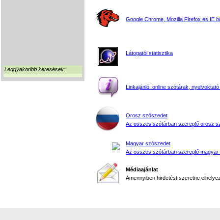
Google Chrome, Mozilla Firefox és IE 
Látogatói statisztika
Leggyakoribb keresések:
Linkajánló: online szótárak, nyelvoktató
Orosz szószedet
Az összes szótárban szereplő orosz s
Magyar szószedet
Az összes szótárban szereplő magyar
Médiaajánlat
Amennyiben hirdetést szeretne elhelyezn