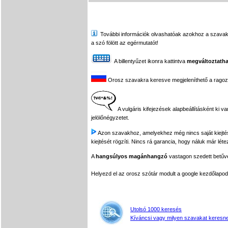
További információk olvashatóak azokhoz a szavakhoz,
a szó fölött az egérmutatót!
A billentyűzet ikonra kattintva
megváltoztatha
Orosz szavakra keresve megjeleníthető a ragozási
A vulgáris kifejezések alapbeállításként ki v
jelölőnégyzetet.
Azon szavakhoz, amelyekhez még nincs saját kiejtés f
kiejtését rögzíti. Nincs rá garancia, hogy náluk már léte
A
hangsúlyos magánhangzó
vastagon szedett betűvel
Helyezd el az orosz szótár modult a google kezdőla
Utolsó 1000 keresés
Kíváncsi vagy milyen szavakat keresne