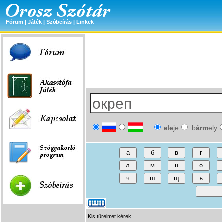
Fórum
|
Játék
|
Szóbeírás
|
Linkek
ele
je
b
árm
ely
Kis türelmet kérek...