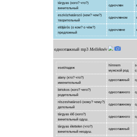
tárgyas (кого? что?)
одночл
е
н
винительный
eszközhatározó (кем? чем?)
одночл
е
ном
творительный
elöljárós (о ком? о чём?)
одночл
е
не
предложный
одноэт
а
жный
mp3
Melléknév
hímnem
s
eset/падеж
мужской род
с
alany (кто? что?)
одноэт
а
жный
о
именительный
birtokos (кого? чего?)
одноэт
а
жного
о
родительный
részeshatározó (кому? чему?)
одноэт
а
жному
о
дательный
tárgyas élő (кого?)
одноэт
а
жного
о
винительный одуш.
tárgyas élettelen (что?)
одноэт
а
жный
-
винительный неодуш.