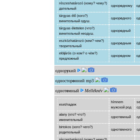
részeshatározó (кому? чему?)
однор
о
дному
од
дательный
tárgyas élő (кого?)
однор
о
дного
од
винительный одуш.
tárgyas élettelen (что?)
однор
о
дный
- 
винительный неодуш.
eszközhatározó (кем? чем?)
однор
о
дным
од
творительный
elöljárós (о ком? о чём?)
однор
о
дном
од
предложный
однор
у
кий
одностор
о
нний
mp3
однот
о
мный
Melléknév
hímnem
s
eset/падеж
мужской род
с
alany (кто? что?)
однот
о
мный
о
именительный
birtokos (кого? чего?)
однот
о
много
о
родительный
részeshatározó (кому? чему?)