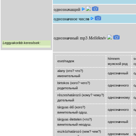
однозначащий
однозн
а
чное числ
о
однозн
а
чный
mp3
Melléknév
Leggyakoribb keresések:
hímnem
s
eset/падеж
мужской род
с
alany (кто? что?)
однозн
а
чный
о
именительный
birtokos (кого? чего?)
однозн
а
чного
о
родительный
részeshatározó (кому? чему?)
однозн
а
чному
о
дательный
tárgyas élő (кого?)
однозн
а
чного
о
винительный одуш.
tárgyas élettelen (что?)
однозн
а
чный
-
винительный неодуш.
eszközhatározó (кем? чем?)
однозн
а
чным
о