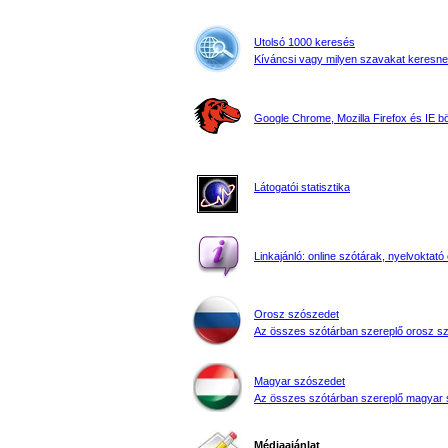
Utolsó 1000 keresés
Kíváncsi vagy milyen szavakat keresne
Google Chrome, Mozilla Firefox és IE 
Látogatói statisztika
Linkajánló: online szótárak, nyelvoktató 
Orosz szószedet
Az összes szótárban szereplő orosz s
Magyar szószedet
Az összes szótárban szereplő magyar 
Médiaajánlat