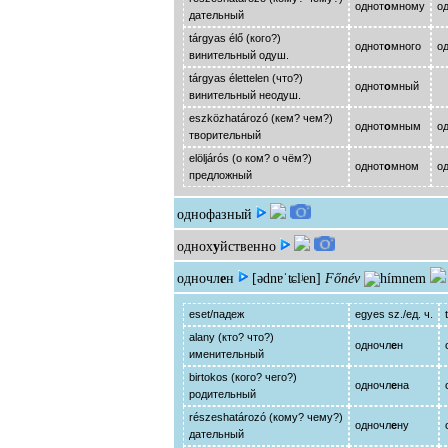
однот
о
мному
о
дательный
tárgyas élő (кого?)
однот
о
много
о
винительный одуш.
tárgyas élettelen (что?)
однот
о
мный
- 
винительный неодуш.
eszközhatározó (кем? чем?)
однот
о
мным
о
творительный
elöljárós (о ком? о чём?)
однот
о
мном
о
предложный
однофазный
однох
у
йственно
одночл
е
н
[ədnɐˈʨlʲen]
Főnév
eset/падеж
egyes sz./ед. ч.
alany (кто? что?)
одночл
е
н
именительный
birtokos (кого? чего?)
одночл
е
на
родительный
részeshatározó (кому? чему?)
одночл
е
ну
дательный