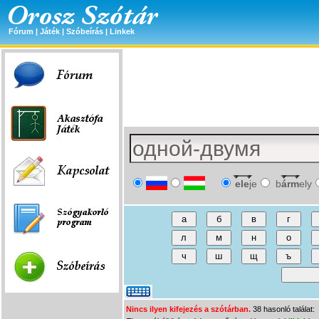
Fórum
|
Játék
|
Szóbeírás
|
Linkek
ele
je
b
árm
ely
Nincs ilyen kifejezés a szótárban.
38 hasonló találat: