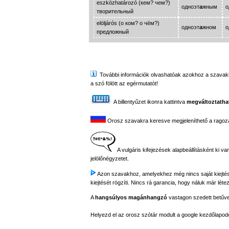
eszközhatározó (кем? чем?)
одноэт
а
жным
о
творительный
elöljárós (о ком? о чём?)
одноэт
а
жном
о
предложный
További információk olvashatóak azokhoz a szavakhoz,
a szó fölött az egérmutatót!
A billentyűzet ikonra kattintva
megváltoztathat
Orosz szavakra keresve megjeleníthető a ragozási
A vulgáris kifejezések alapbeállításként ki va
jelölőnégyzetet.
Azon szavakhoz, amelyekhez még nincs saját kiejtés fe
kiejtését rögzíti. Nincs rá garancia, hogy náluk már létez
A
hangsúlyos magánhangzó
vastagon szedett betűvel 
Helyezd el az orosz szótár modult a google kezdőla