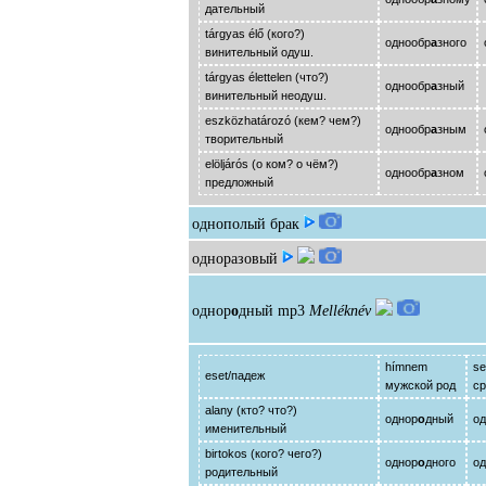
дательный
tárgyas élő (кого?)
однообр
а
зного
винительный одуш.
tárgyas élettelen (что?)
однообр
а
зный
винительный неодуш.
eszközhatározó (кем? чем?)
однообр
а
зным
творительный
elöljárós (о ком? о чём?)
однообр
а
зном
предложный
однополый брак
одноразовый
однор
о
дный
mp3
Melléknév
hímnem
s
eset/падеж
мужской род
ср
alany (кто? что?)
однор
о
дный
од
именительный
birtokos (кого? чего?)
однор
о
дного
од
родительный