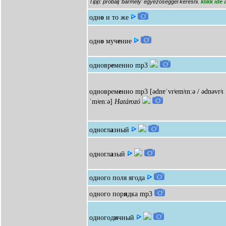
Tipp: próbálj 'bármely' egyezőséggel keresni.
klikk ide
одн
о
и то же
одн
о
муч
е
ние
одновр
е
менно
mp3
одноврем
е
нно
mp3
[ədnɐˈvrʲemʲɪnːə / ədnəvrʲɪ
ˈmʲenːə]
Határozó
одногл
а
зный
одногл
а
зый
одного поля ягода
одного пор
я
дка
mp3
одногод
и
чный