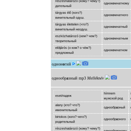
részeshatározó (кому? чему?)
однок
о
мнатному
дательный
tárgyas élő (кого?)
однок
о
мнатного
винительный одуш.
tárgyas élettelen (что?)
однок
о
мнатный
винительный неодуш.
eszközhatározó (кем? чем?)
однок
о
мнатным
творительный
elöljárós (о ком? о чём?)
однок
о
мнатном
предложный
однон
о
гий
однообр
а
зный
mp3
Melléknév
hímnem
eset/падеж
мужской род
alany (кто? что?)
однообр
а
зный
именительный
birtokos (кого? чего?)
однообр
а
зного
родительный
részeshatározó (кому? чему?)
однообр
а
зному