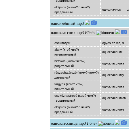
творительный
elöljárós (о ком? о чём?)
однозн
а
чном
о
предложный
одноимённый
mp3
однокл
а
ссник
mp3
Főnév
eset/падеж
egyes sz./ед. ч.
alany (кто? что?)
однокл
а
ссник
именительный
birtokos (кого? чего?)
однокл
а
ссника
родительный
részeshatározó (кому? чему?)
однокл
а
сснику
дательный
tárgyas (кого? что?)
однокл
а
ссника
винительный
eszközhatározó (кем? чем?)
однокл
а
ссником
творительный
elöljárós (о ком? о чём?)
однокл
а
сснике
предложный
однокл
а
ссница
mp3
Főnév