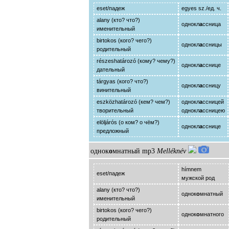
eset/падеж
egyes sz./ед. ч.
alany (кто? что?)
однокл
а
ссница
именительный
birtokos (кого? чего?)
однокл
а
ссницы
родительный
részeshatározó (кому? чему?)
однокл
а
сснице
дательный
tárgyas (кого? что?)
однокл
а
ссницу
винительный
eszközhatározó (кем? чем?)
однокл
а
ссницей
творительный
однокл
а
ссницею
elöljárós (о ком? о чём?)
однокл
а
сснице
предложный
однок
о
мнатный
mp3
Melléknév
hímnem
eset/падеж
мужской род
alany (кто? что?)
однок
о
мнатный
именительный
birtokos (кого? чего?)
однок
о
мнатного
родительный