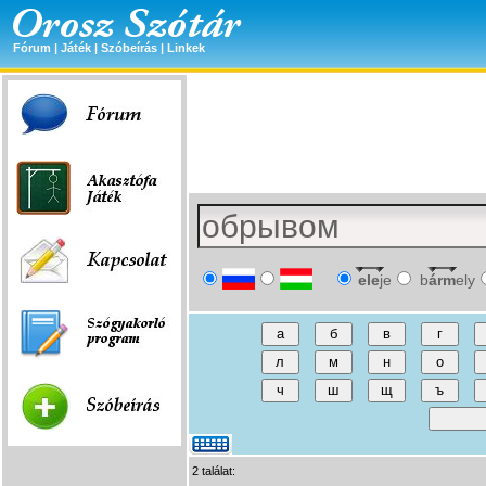
Fórum
|
Játék
|
Szóbeírás
|
Linkek
ele
je
b
árm
ely
2 találat: