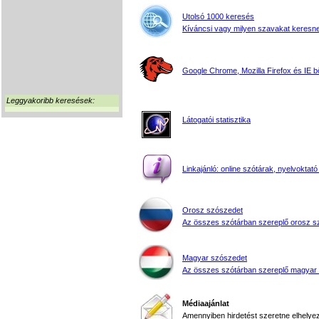
Utolsó 1000 keresés
Kíváncsi vagy milyen szavakat keresne
Google Chrome, Mozilla Firefox és IE 
Leggyakoribb keresések:
Látogatói statisztika
Linkajánló: online szótárak, nyelvoktató
Orosz szószedet
Az összes szótárban szereplő orosz s
Magyar szószedet
Az összes szótárban szereplő magyar
Médiaajánlat
Amennyiben hirdetést szeretne elhelyezn