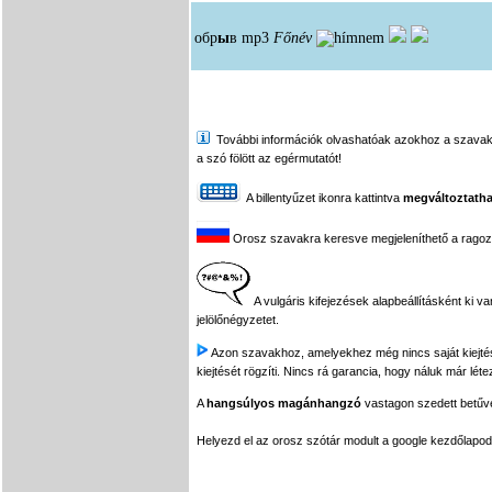
обр
ы
в
mp3
Főnév
További információk olvashatóak azokhoz a szavakhoz,
a szó fölött az egérmutatót!
A billentyűzet ikonra kattintva
megváltoztatha
Orosz szavakra keresve megjeleníthető a ragozási
A vulgáris kifejezések alapbeállításként ki v
jelölőnégyzetet.
Azon szavakhoz, amelyekhez még nincs saját kiejtés f
kiejtését rögzíti. Nincs rá garancia, hogy náluk már léte
A
hangsúlyos magánhangzó
vastagon szedett betűvel
Helyezd el az orosz szótár modult a google kezdőla