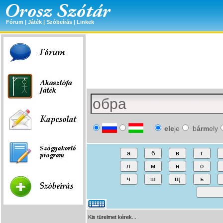
Fórum
|
Játék
|
Szóbeírás
|
Linkek
ele
je
b
árm
ely
Kis türelmet kérek...