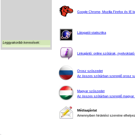
Google Chrome, Mozilla Firefox és IE 
Látogatói statisztika
Leggyakoribb keresések:
Linkajánló: online szótárak, nyelvoktató
Orosz szószedet
Az összes szótárban szereplő orosz s
Magyar szószedet
Az összes szótárban szereplő magyar
Médiaajánlat
Amennyiben hirdetést szeretne elhelyezn