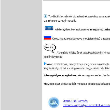
További információk olvashatóak azokhoz a szavakhoz,
a szó fölött az egérmutatót!
A billentyűzet ikonra kattintva
megváltoztatha
Orosz szavakra keresve megjeleníthető a ragozási
A vulgáris kifejezések alapbeállításként ki v
jelölőnégyzetet.
Azon szavakhoz, amelyekhez még nincs saját kiejtés f
kiejtését rögzíti. Nincs rá garancia, hogy náluk már léte
A
hangsúlyos magánhangzó
vastagon szedett betűvel
Helyezd el az orosz szótár modult a google kezdőla
Utolsó 1000 keresés
Kíváncsi vagy milyen szavakat keresne