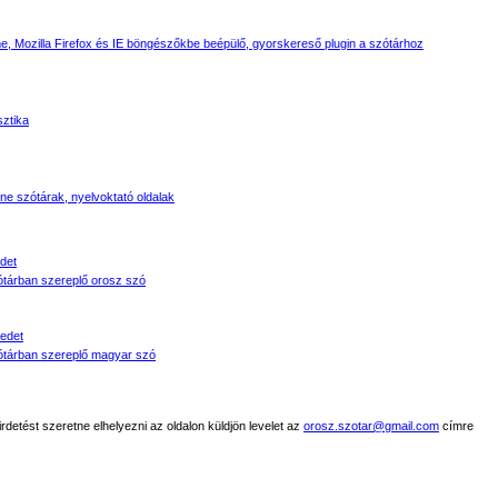
, Mozilla Firefox és IE böngészőkbe beépülő, gyorskereső plugin a szótárhoz
sztika
line szótárak, nyelvoktató oldalak
det
tárban szereplő orosz szó
edet
tárban szereplő magyar szó
detést szeretne elhelyezni az oldalon küldjön levelet az
orosz.szotar@gmail.com
címre