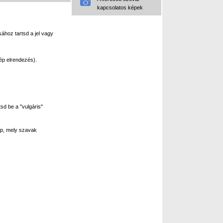
kapcsolatos képek
ához tartsd a jel vagy
ép elrendezés).
sd be a "vulgáris"
p, mely szavak