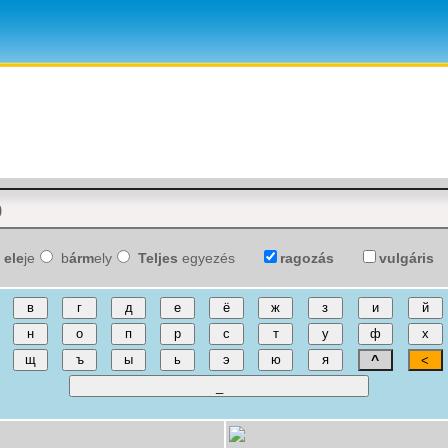
ele
je
b
árm
ely
Teljes
egyezés
ragozás
vulgáris