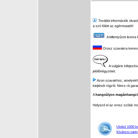
További információk olvasha
a szó fölött az egérmutatót!
A billentyűzet ikonra 
Orosz szavakra keresve 
A vulgáris kifejezés
jelölőnégyzetet.
Azon szavakhoz, amelyekhez 
kiejtését rögzíti. Nincs rá gar
A
hangsúlyos magánhangz
Helyezd el az orosz szótár 
Utolsó 1000 k
Kíváncsi vagy