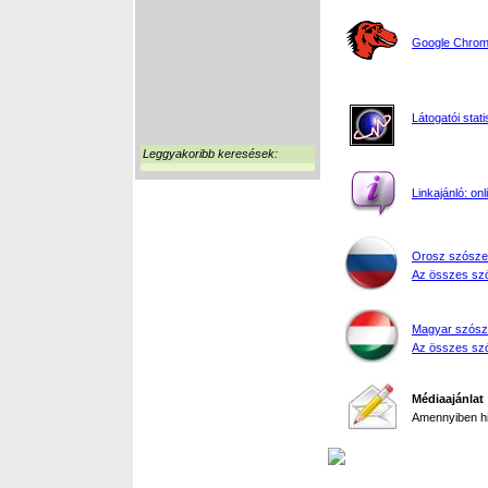
Google Chrome
Látogatói stati
Leggyakoribb keresések:
Linkajánló: on
Orosz szósze
Az összes szó
Magyar szósz
Az összes szó
Médiaajánlat
Amennyiben hir