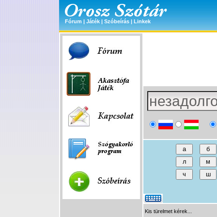
Fórum
|
Játék
|
Szóbeírás
|
Linkek
Kis türelmet kérek...