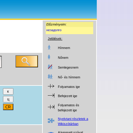
Előzményeim:
незадолго
Jelölések:
Hímnem
Nőnem
Semlegesnem
Nő- és hímnem
Folyamatos ige
Befejezett ige
Folyamatos és
befejezett ige
Nyelvtani részletek a
Wikiszótárban
A keresett szóval