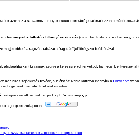
tóak azokhoz a szavakhoz, amelyek mellett információ jel található. Az információ elolvasás
kattintva
megváltoztatható a billentyűzetkiosztás
(orosz betűk abc sorrendben vagy íróg
megjeleníthető a ragozási táblázat a "ragozás" jelölőnégyzet beállításával.
ek alapbeállításként ki vannak szűrve a keresési eredményekből, ha mégis ilyet keresnél állít
még nincs saját kiejtés felvéve, a 'lejátszás' ikonra kattintva megnyílik a
Forvo.com
webla
ancia, hogy náluk már létezik felvétel a szóhoz.
ó
vastagon szedett betűvel van jelölve pl.: б
е
лый медв
е
дь
modult a google kezdőlapodon
eresés
 milyen szavakat keresnek a többiek? Itt megnézheted