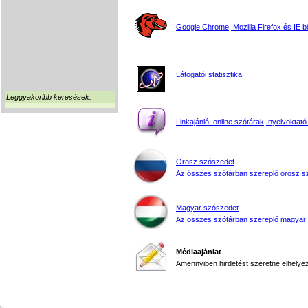
Google Chrome, Mozilla Firefox és IE 
Látogatói statisztika
Leggyakoribb keresések:
Linkajánló: online szótárak, nyelvoktató
Orosz szószedet
Az összes szótárban szereplő orosz s
Magyar szószedet
Az összes szótárban szereplő magyar
Médiaajánlat
Amennyiben hirdetést szeretne elhelyezn