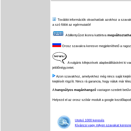
További információk olvashatóak azokhoz a szavakhoz,
a szó fölött az egérmutatót!
A billentyűzet ikonra kattintva
megváltoztatha
Orosz szavakra keresve megjeleníthető a ragozási
A vulgáris kifejezések alapbeállításként ki v
jelölőnégyzetet.
Azon szavakhoz, amelyekhez még nincs saját kiejtés f
kiejtését rögzíti. Nincs rá garancia, hogy náluk már léte
A
hangsúlyos magánhangzó
vastagon szedett betűvel
Helyezd el az orosz szótár modult a google kezdőla
Utolsó 1000 keresés
Kíváncsi vagy milyen szavakat keresne