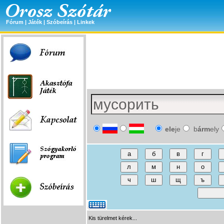
Fórum
|
Játék
|
Szóbeírás
|
Linkek
ele
je
b
árm
ely
Kis türelmet kérek...