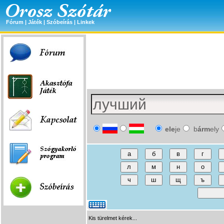
Fórum
|
Játék
|
Szóbeírás
|
Linkek
ele
je
b
árm
ely
Kis türelmet kérek...