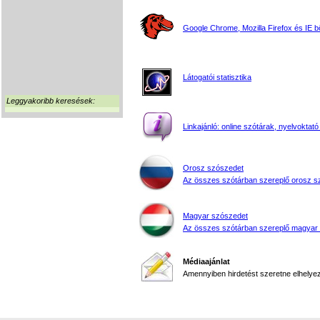
Google Chrome, Mozilla Firefox és IE 
Látogatói statisztika
Leggyakoribb keresések:
Linkajánló: online szótárak, nyelvoktató
Orosz szószedet
Az összes szótárban szereplő orosz s
Magyar szószedet
Az összes szótárban szereplő magyar
Médiaajánlat
Amennyiben hirdetést szeretne elhelyezn