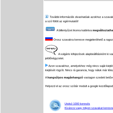
További információk olvashatóak azokhoz a szavakhoz,
a szó fölött az egérmutatót!
A billentyűzet ikonra kattintva
megváltoztatha
Orosz szavakra keresve megjeleníthető a ragozási
A vulgáris kifejezések alapbeállításként ki v
jelölőnégyzetet.
Azon szavakhoz, amelyekhez még nincs saját kiejtés f
kiejtését rögzíti. Nincs rá garancia, hogy náluk már léte
A
hangsúlyos magánhangzó
vastagon szedett betűvel
Helyezd el az orosz szótár modult a google kezdőla
Utolsó 1000 keresés
Kíváncsi vagy milyen szavakat keresne