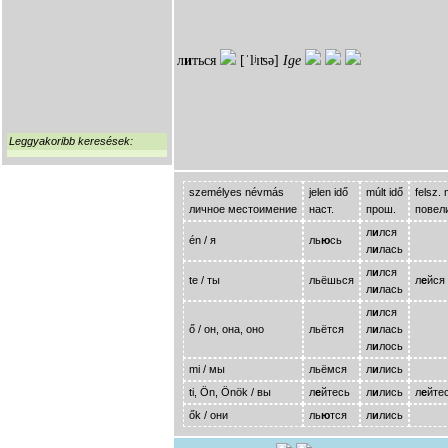
л
и
ться
[ˈlʲɪʦə]
Ige
Leggyakoribb keresések:
személyes névmás
jelen idő
múlt idő
felsz.
личное местоимение
наст.
прош.
повели
л
и
лся
én / я
ль
ю
сь
л
и
лась
л
и
лся
te / ты
льёшься
л
е
йся
л
и
лась
л
и
лся
ő / он, она, оно
льётся
л
и
лась
л
и
лось
mi / мы
льёмся
л
и
лись
ti, Ön, Önök / вы
л
е
йтесь
л
и
лись
л
е
йте
ők / они
ль
ю
тся
л
и
лись