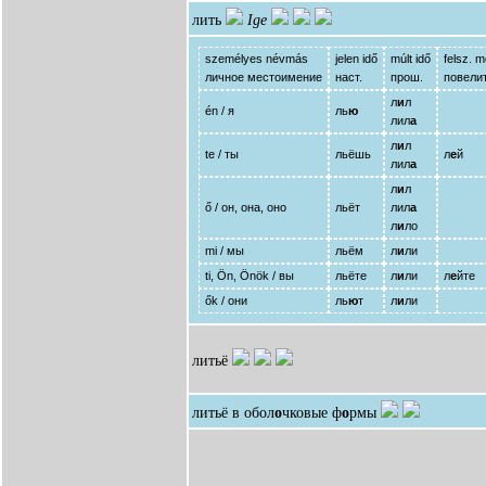
лить
Ige
személyes névmás
jelen idő
múlt idő
felsz. 
личное местоимение
наст.
прош.
повелит
л
и
л
én / я
ль
ю
лил
а
л
и
л
te / ты
льёшь
л
е
й
лил
а
л
и
л
ő / он, она, оно
льёт
лил
а
л
и
ло
mi / мы
льём
л
и
ли
ti, Ön, Önök / вы
льёте
л
и
ли
л
е
йте
ők / они
ль
ю
т
л
и
ли
литьё
литьё в обол
о
чковые ф
о
рмы