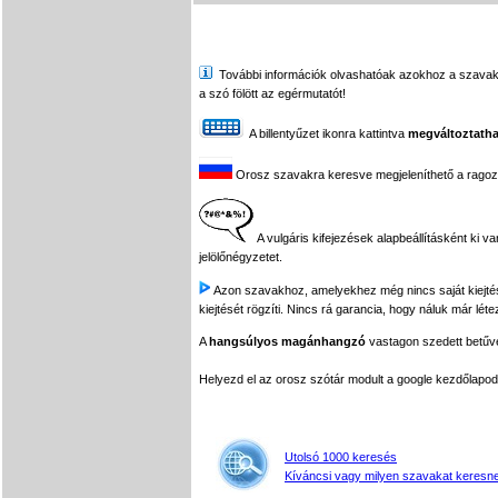
További információk olvashatóak azokhoz a szavakhoz,
a szó fölött az egérmutatót!
A billentyűzet ikonra kattintva
megváltoztatha
Orosz szavakra keresve megjeleníthető a ragozási
A vulgáris kifejezések alapbeállításként ki v
jelölőnégyzetet.
Azon szavakhoz, amelyekhez még nincs saját kiejtés f
kiejtését rögzíti. Nincs rá garancia, hogy náluk már léte
A
hangsúlyos magánhangzó
vastagon szedett betűvel
Helyezd el az orosz szótár modult a google kezdőla
Utolsó 1000 keresés
Kíváncsi vagy milyen szavakat keresne