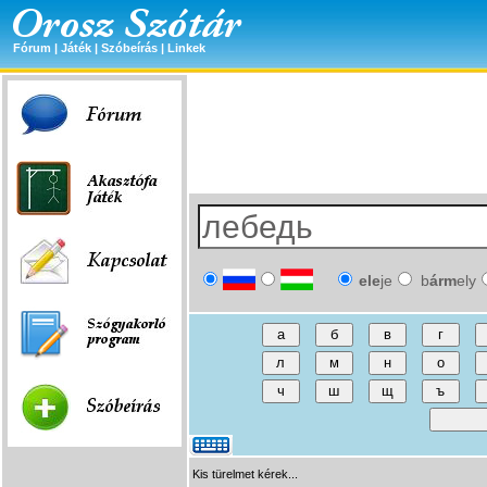
Fórum
|
Játék
|
Szóbeírás
|
Linkek
ele
je
b
árm
ely
Kis türelmet kérek...