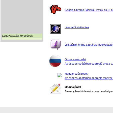
Google Chrome, Mozilla Firefox és IE 
Látogatói statisztika
Leggyakoribb keresések:
Linkajánló: online szótárak, nyelvoktató
Orosz szószedet
Az összes szótárban szereplő orosz s
Magyar szószedet
Az összes szótárban szereplő magyar
Médiaajánlat
Amennyiben hirdetést szeretne elhelyezn