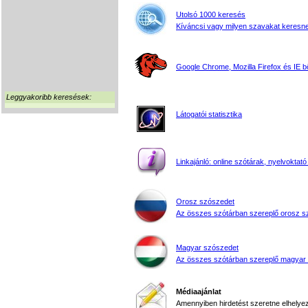
Utolsó 1000 keresés
Kíváncsi vagy milyen szavakat keresne
Google Chrome, Mozilla Firefox és IE 
Leggyakoribb keresések:
Látogatói statisztika
Linkajánló: online szótárak, nyelvoktató
Orosz szószedet
Az összes szótárban szereplő orosz s
Magyar szószedet
Az összes szótárban szereplő magyar
Médiaajánlat
Amennyiben hirdetést szeretne elhelyezn