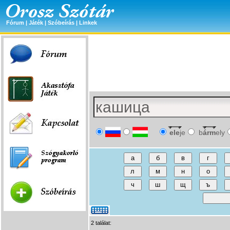
Fórum
|
Játék
|
Szóbeírás
|
Linkek
ele
je
b
árm
ely
2 találat: