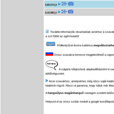
к
а
шица
каш
и
ца
További információk olvashatóak azokhoz a szavakhoz,
a szó fölött az egérmutatót!
A billentyűzet ikonra kattintva
megváltoztatha
Orosz szavakra keresve megjeleníthető a ragozási
A vulgáris kifejezések alapbeállításként ki v
jelölőnégyzetet.
Azon szavakhoz, amelyekhez még nincs saját kiejtés f
kiejtését rögzíti. Nincs rá garancia, hogy náluk már léte
A
hangsúlyos magánhangzó
vastagon szedett betűvel
Helyezd el az orosz szótár modult a google kezdőla