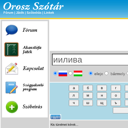
Fórum
|
Játék
|
Szóbeírás
|
Linkek
ele
je
b
árm
ely
Kis türelmet kérek...