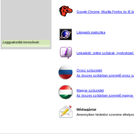
Google Chrome, Mozilla Firefox és IE 
Látogatói statisztika
Leggyakoribb keresések:
Linkajánló: online szótárak, nyelvoktató
Orosz szószedet
Az összes szótárban szereplő orosz s
Magyar szószedet
Az összes szótárban szereplő magyar
Médiaajánlat
Amennyiben hirdetést szeretne elhelyezn