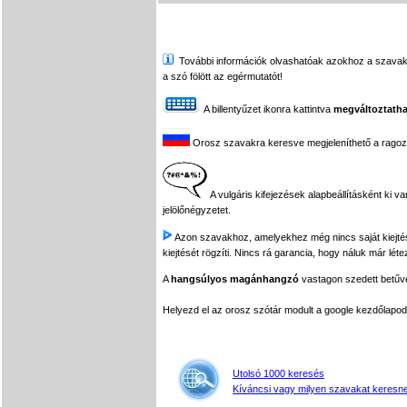
További információk olvashatóak azokhoz a szavakhoz,
a szó fölött az egérmutatót!
A billentyűzet ikonra kattintva
megváltoztatha
Orosz szavakra keresve megjeleníthető a ragozási
A vulgáris kifejezések alapbeállításként ki v
jelölőnégyzetet.
Azon szavakhoz, amelyekhez még nincs saját kiejtés f
kiejtését rögzíti. Nincs rá garancia, hogy náluk már léte
A
hangsúlyos magánhangzó
vastagon szedett betűvel
Helyezd el az orosz szótár modult a google kezdőla
Utolsó 1000 keresés
Kíváncsi vagy milyen szavakat keresne