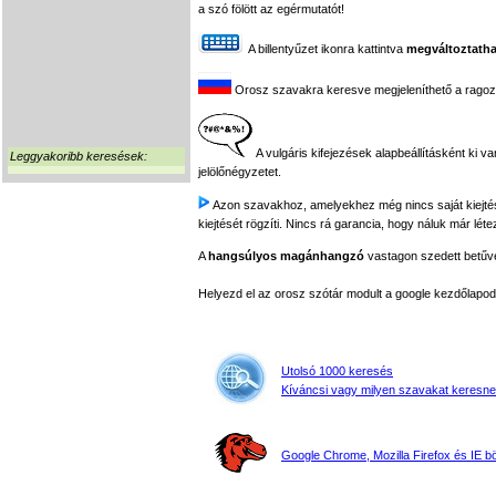
a szó fölött az egérmutatót!
A billentyűzet ikonra kattintva
megváltoztatha
Orosz szavakra keresve megjeleníthető a ragozási
A vulgáris kifejezések alapbeállításként ki v
Leggyakoribb keresések:
jelölőnégyzetet.
Azon szavakhoz, amelyekhez még nincs saját kiejtés f
kiejtését rögzíti. Nincs rá garancia, hogy náluk már léte
A
hangsúlyos magánhangzó
vastagon szedett betűvel
Helyezd el az orosz szótár modult a google kezdőla
Utolsó 1000 keresés
Kíváncsi vagy milyen szavakat keresne
Google Chrome, Mozilla Firefox és IE 