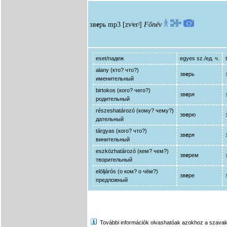
зв
е
рь
mp3
[zvʲerʲ]
Főnév
eset/падеж
egyes sz./ед. ч.
alany (кто? что?)
зв
е
рь
именительный
birtokos (кого? чего?)
зв
е
ря
родительный
részeshatározó (кому? чему?)
зв
е
рю
дательный
tárgyas (кого? что?)
зв
е
ря
винительный
eszközhatározó (кем? чем?)
зв
е
рем
творительный
elöljárós (о ком? о чём?)
зв
е
ре
предложный
További információk olvashatóak azokhoz a szavakhoz,