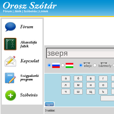
Fórum
|
Játék
|
Szóbeírás
|
Linkek
ele
je
b
árm
ely
3 találat: