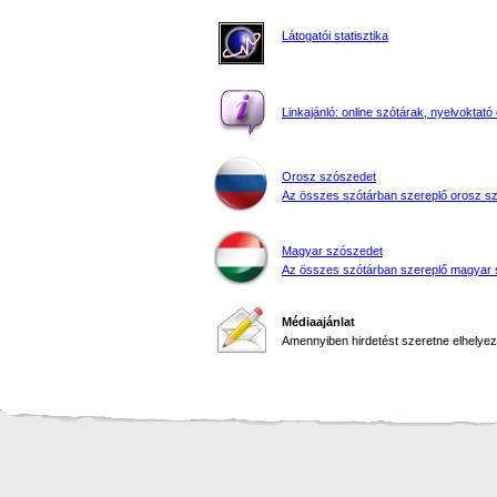
Látogatói statisztika
Linkajánló: online szótárak, nyelvoktató 
Orosz szószedet
Az összes szótárban szereplő orosz s
Magyar szószedet
Az összes szótárban szereplő magyar 
Médiaajánlat
Amennyiben hirdetést szeretne elhelyezn