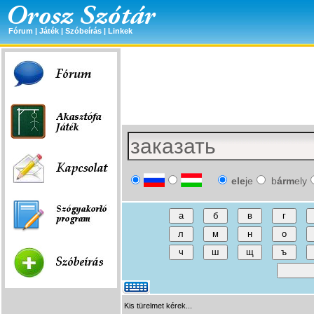
Fórum
|
Játék
|
Szóbeírás
|
Linkek
ele
je
b
árm
ely
Kis türelmet kérek...