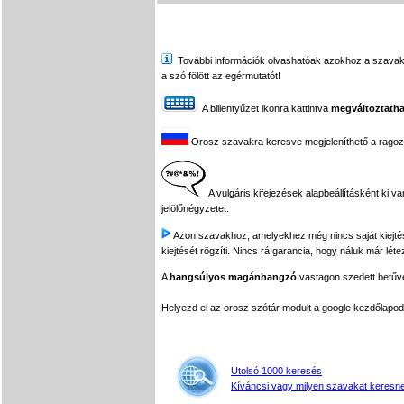
További információk olvashatóak azokhoz a szavakhoz,
a szó fölött az egérmutatót!
A billentyűzet ikonra kattintva
megváltoztatha
Orosz szavakra keresve megjeleníthető a ragozási
A vulgáris kifejezések alapbeállításként ki v
jelölőnégyzetet.
Azon szavakhoz, amelyekhez még nincs saját kiejtés f
kiejtését rögzíti. Nincs rá garancia, hogy náluk már léte
A
hangsúlyos magánhangzó
vastagon szedett betűvel
Helyezd el az orosz szótár modult a google kezdőla
Utolsó 1000 keresés
Kíváncsi vagy milyen szavakat keresne