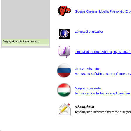
Google Chrome, Mozilla Firefox és IE 
Látogatói statisztika
Leggyakoribb keresések:
Linkajánló: online szótárak, nyelvoktató
Orosz szószedet
Az összes szótárban szereplő orosz s
Magyar szószedet
Az összes szótárban szereplő magyar
Médiaajánlat
Amennyiben hirdetést szeretne elhelyezn